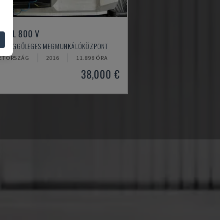
MILL 800 V
 - FÜGGŐLEGES MEGMUNKÁLÓKÖZPONT
ETORSZÁG
2016
11.898 ÓRA
38,000 €