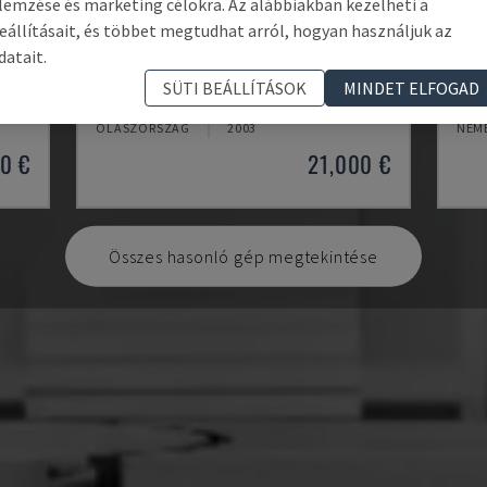
lemzése és marketing célokra. Az alábbiakban kezelheti a
eállításait, és többet megtudhat arról, hogyan használjuk az
datait.
MYNX 550
ECO
SÜTI BEÁLLÍTÁSOK
MINDET ELFOGAD
PONT
DAEWOO - FÜGGŐLEGES MEGMUNKÁLÓKÖZPONT
DMG
OLASZORSZÁG
2003
NÉM
0 €
21,000 €
Összes hasonló gép megtekintése