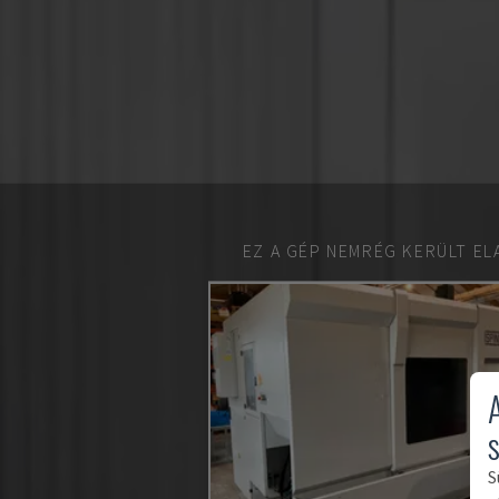
EZ A GÉP NEMRÉG KERÜLT EL
S