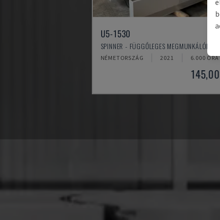
e
b
a
U5-1530
SPINNER - FÜGGŐLEGES MEGMUNKÁLÓKÖZ
NÉMETORSZÁG
2021
6.000 ÓRA
145,00