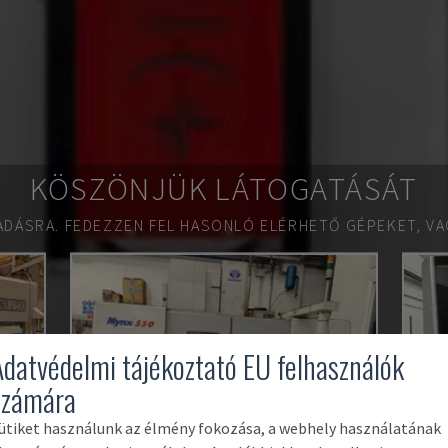
KÖSZÖNJÜK LÁTOGATÁSÁT
ADÁSRA.
FEDEZZEN FEL HASONLÓ ELÉRHETŐ GÉPEKET, VA
Adatvédelmi tájékoztató EU felhasználók
számára
ütiket használunk az élmény fokozása, a webhely használatának