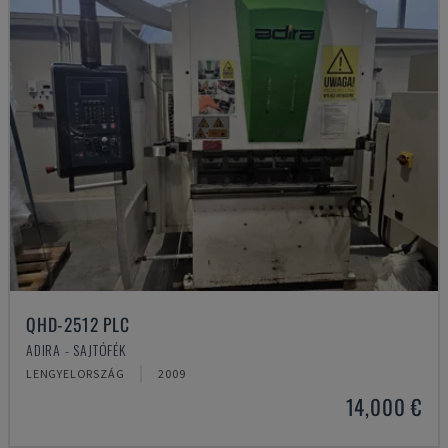
QHD-2512 PLC
ADIRA - SAJTÓFÉK
LENGYELORSZÁG
2009
14,000 €