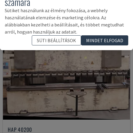
számára
14,000 €
Sütiket használunk az élmény fokozása, a webhely
használatának elemzése és marketing célokra. Az
alábbiakban kezelheti a beállításait, és többet megtudhat
arról, hogyan használjuk az adatait.
SÜTI BEÁLLÍTÁSOK
MINDET ELFOGAD
HAP 40200