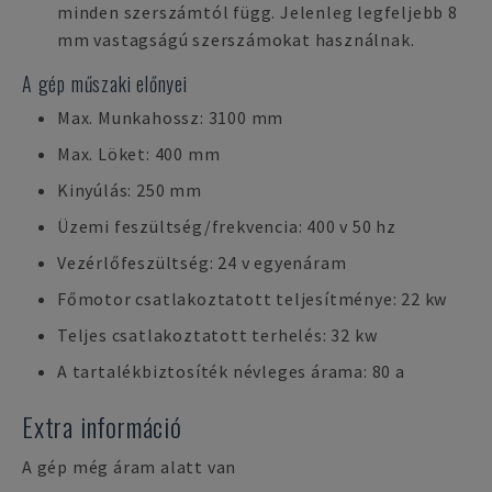
minden szerszámtól függ. Jelenleg legfeljebb 8
mm vastagságú szerszámokat használnak.
A gép műszaki előnyei
Max. Munkahossz: 3100 mm
Max. Löket: 400 mm
Kinyúlás: 250 mm
Üzemi feszültség/frekvencia: 400 v 50 hz
Vezérlőfeszültség: 24 v egyenáram
Főmotor csatlakoztatott teljesítménye: 22 kw
Teljes csatlakoztatott terhelés: 32 kw
A tartalékbiztosíték névleges árama: 80 a
Extra információ
A gép még áram alatt van