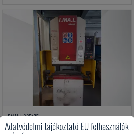
SMALL 835/25
Adatvédelmi tájékoztató EU felhasználók
IMAL - SAJTÓFÉK
OLASZORSZÁG
2001