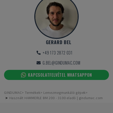
GERARD BEL
+49 173 2872 031
G.BEL@GINDUMAC.COM
KAPCSOLATFELVÉTEL WHATSAPPON
GINDUMAC
Termékek
Lemezmegmunkáló gépek
➤ Használt HAMMERLE BM 200 - 3100 eladó | gindumac.com