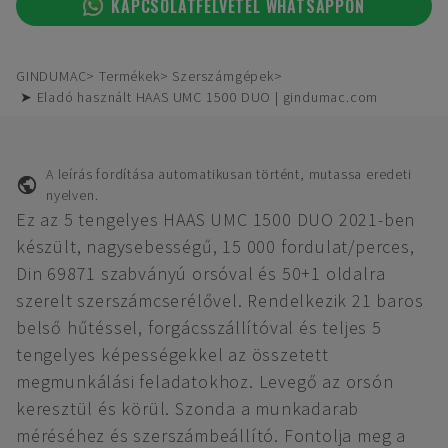
KAPCSOLATFELVÉTEL WHATSAPPON
GINDUMAC
Termékek
Szerszámgépek
➤ Eladó használt HAAS UMC 1500 DUO | gindumac.com
A leírás fordítása automatikusan történt, mutassa eredeti
nyelven.
Ez az 5 tengelyes HAAS UMC 1500 DUO 2021-ben
készült, nagysebességű, 15 000 fordulat/perces,
Din 69871 szabványú orsóval és 50+1 oldalra
szerelt szerszámcserélővel. Rendelkezik 21 baros
belső hűtéssel, forgácsszállítóval és teljes 5
tengelyes képességekkel az összetett
megmunkálási feladatokhoz. Levegő az orsón
keresztül és körül. Szonda a munkadarab
méréséhez és szerszámbeállító. Fontolja meg a