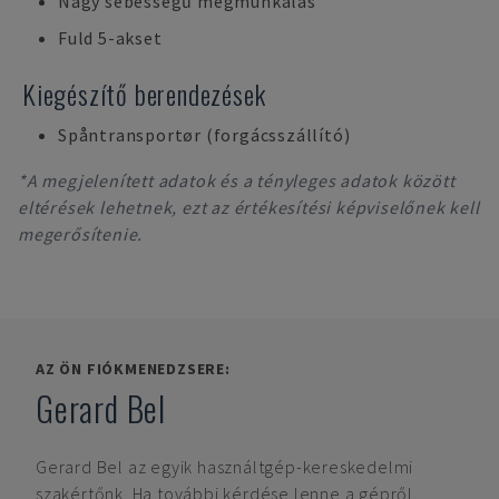
Nagy sebességű megmunkálás
Fuld 5-akset
Kiegészítő berendezések
Spåntransportør (forgácsszállító)
*A megjelenített adatok és a tényleges adatok között
eltérések lehetnek, ezt az értékesítési képviselőnek kell
megerősítenie.
AZ ÖN FIÓKMENEDZSERE:
Gerard Bel
Gerard Bel
az egyik használtgép-kereskedelmi
szakértőnk. Ha további kérdése lenne a gépről,