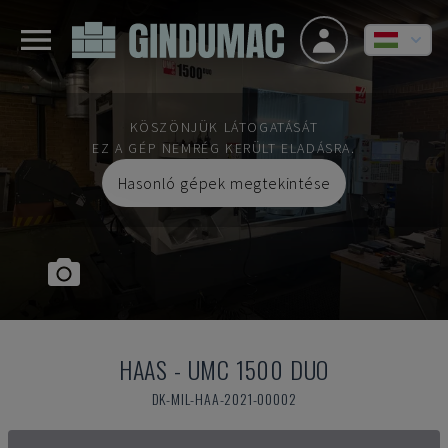
KÖSZÖNJÜK LÁTOGATÁSÁT
EZ A GÉP NEMRÉG KERÜLT ELADÁSRA.
Hasonló gépek megtekintése
HAAS
-
UMC 1500 DUO
DK-MIL-HAA-2021-00002