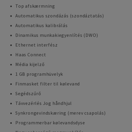
Top afskærmning
Automatikus szondázás (szondáztatás)
Automatikus kalibrálás
Dinamikus munkakiegyenlítés (DWO)
Ethernet interfész
Haas Connect
Média kijelző
1 GB programhüvelyk
Finmasket filter til kølevand
Segédszűrő
Távvezérlés Jog håndhjul
Synkrongevindskæring (merev csapolás)
Programmerbar kølevandsdyse