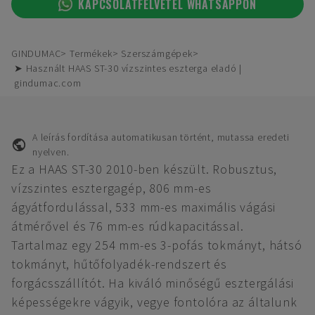
KAPCSOLATFELVÉTEL WHATSAPPON
GINDUMAC
Termékek
Szerszámgépek
➤ Használt HAAS ST-30 vízszintes eszterga eladó |
gindumac.com
A leírás fordítása automatikusan történt, mutassa eredeti
nyelven.
Ez a HAAS ST-30 2010-ben készült. Robusztus,
vízszintes esztergagép, 806 mm-es
ágyátfordulással, 533 mm-es maximális vágási
átmérővel és 76 mm-es rúdkapacitással.
Tartalmaz egy 254 mm-es 3-pofás tokmányt, hátsó
tokmányt, hűtőfolyadék-rendszert és
forgácsszállítót. Ha kiváló minőségű esztergálási
képességekre vágyik, vegye fontolóra az általunk