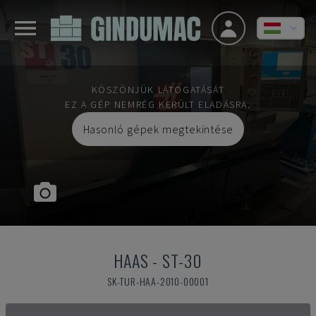
KÖSZÖNJÜK LÁTOGATÁSÁT
EZ A GÉP NEMRÉG KERÜLT ELADÁSRA.
Hasonló gépek megtekintése
HAAS
-
ST-30
SK-TUR-HAA-2010-00001