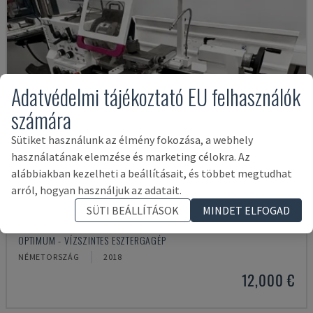
Adatvédelmi tájékoztató EU felhasználók
számára
Sütiket használunk az élmény fokozása, a webhely
használatának elemzése és marketing célokra. Az
alábbiakban kezelheti a beállításait, és többet megtudhat
arról, hogyan használjuk az adatait.
SÜTI BEÁLLÍTÁSOK
MINDET ELFOGAD
TH 4610
OPTIMUM - VÍZSZINTES ESZTERGAGÉP
NÉMETORSZÁG
2018
12,000 €