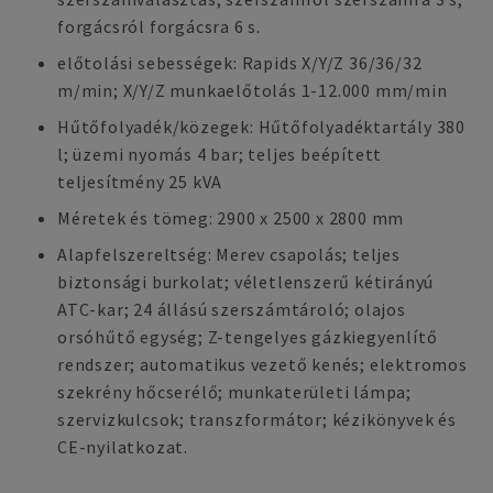
forgácsról forgácsra 6 s.
előtolási sebességek: Rapids X/Y/Z 36/36/32
m/min; X/Y/Z munkaelőtolás 1-12.000 mm/min
Hűtőfolyadék/közegek: Hűtőfolyadéktartály 380
l; üzemi nyomás 4 bar; teljes beépített
teljesítmény 25 kVA
Méretek és tömeg: 2900 x 2500 x 2800 mm
Alapfelszereltség: Merev csapolás; teljes
biztonsági burkolat; véletlenszerű kétirányú
ATC-kar; 24 állású szerszámtároló; olajos
orsóhűtő egység; Z-tengelyes gázkiegyenlítő
rendszer; automatikus vezető kenés; elektromos
szekrény hőcserélő; munkaterületi lámpa;
szervizkulcsok; transzformátor; kézikönyvek és
CE-nyilatkozat.