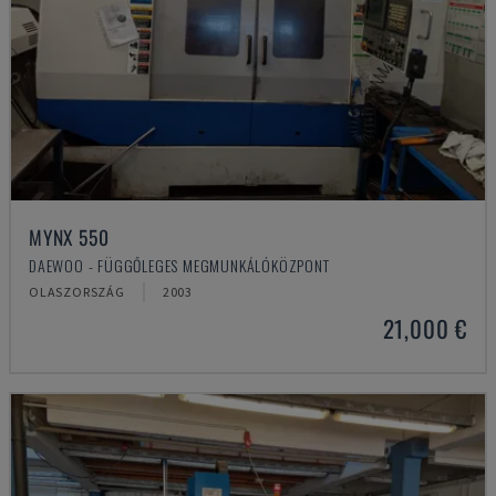
MYNX 550
DAEWOO - FÜGGŐLEGES MEGMUNKÁLÓKÖZPONT
OLASZORSZÁG
2003
21,000 €