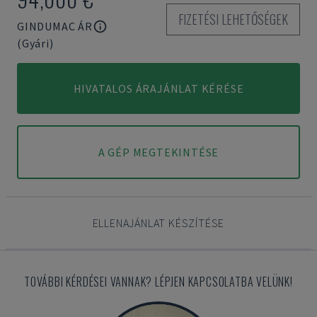
FIZETÉSI LEHETŐSÉGEK
GINDUMAC ÁR
(Gyári)
HIVATALOS ÁRAJÁNLAT KÉRÉSE
A GÉP MEGTEKINTÉSE
ELLENAJÁNLAT KÉSZÍTÉSE
TOVÁBBI KÉRDÉSEI VANNAK? LÉPJEN KAPCSOLATBA VELÜNK!