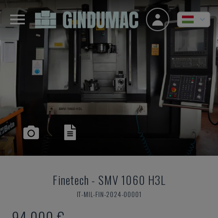
Finetech
-
SMV 1060 H3L
IT-MIL-FIN-2024-00001
94,000 €