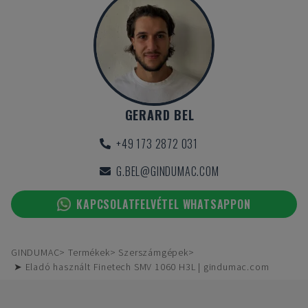
GERARD BEL
+49 173 2872 031
G.BEL@GINDUMAC.COM
KAPCSOLATFELVÉTEL WHATSAPPON
GINDUMAC
Termékek
Szerszámgépek
➤ Eladó használt Finetech SMV 1060 H3L | gindumac.com