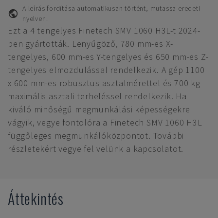
A leírás fordítása automatikusan történt, mutassa eredeti
nyelven.
Ezt a 4 tengelyes Finetech SMV 1060 H3L-t 2024-
ben gyártották. Lenyűgöző, 780 mm-es X-
tengelyes, 600 mm-es Y-tengelyes és 650 mm-es Z-
tengelyes elmozdulással rendelkezik. A gép 1100
x 600 mm-es robusztus asztalmérettel és 700 kg
maximális asztali terheléssel rendelkezik. Ha
kiváló minőségű megmunkálási képességekre
vágyik, vegye fontolóra a Finetech SMV 1060 H3L
függőleges megmunkálóközpontot. További
részletekért vegye fel velünk a kapcsolatot.
Áttekintés