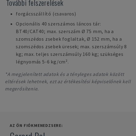
További felszerelések
forgácsszállító (csavaros)
Opcionális 40 szerszámos láncos tár:
BT40/CAT40; max. szerszám Ø 75 mm, ha a
szomszédos zsebek foglaltak, Ø 152 mm, ha a
szomszédos zsebek üresek; max. szerszámsúly 8
kg; max. teljes szerszámsúly 160 kg; szükséges
légnyomás 5-6 kg/cm².
*A megjelenített adatok és a tényleges adatok között
eltérések lehetnek, ezt az értékesítési képviselőnek kell
megerősítenie.
AZ ÖN FIÓKMENEDZSERE: