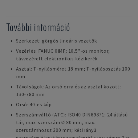
További információ
Szerkezet: görgős lineáris vezetők
Vezérlés: FANUC 0iMF; 10,5"-os monitor;
távvezérelt elektronikus kézikerék
Asztal: T-nyílásméret 18 mm; T-nyílásosztás 100
mm
Távolságok: Az orsó orra és az asztal között:
130-780 mm
Orsó: 40-es kúp
Szerszámváltó (ATC): ISO40 DIN69871; 24 állású
tár; max. szerszám Ø 80 mm; max.
szerszámhossz 300 mm; kétirányú
szerszámválasztás; szerszámról szerszámra 3 s;