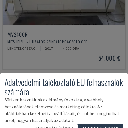
MV2400R
MITSUBISHI - HUZALOS SZIKRAFORGÁCSOLÓ GÉP
LENGYELORSZÁG
2017
4.000 ÓRA
54,000 €
Adatvédelmi tájékoztató EU felhasználók
számára
Sütiket használunk az élmény fokozása, a webhely
használatának elemzése és marketing célokra. Az
alábbiakban kezelheti a beállításait, és többet megtudhat
arról, hogyan használjuk az adatait.