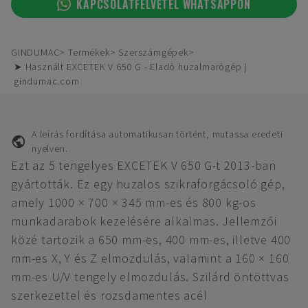
KAPCSOLATFELVÉTEL WHATSAPPON
GINDUMAC
Termékek
Szerszámgépek
➤ Használt EXCETEK V 650 G - Eladó huzalmarógép |
gindumac.com
A leírás fordítása automatikusan történt, mutassa eredeti
nyelven.
Ezt az 5 tengelyes EXCETEK V 650 G-t 2013-ban
gyártották. Ez egy huzalos szikraforgácsoló gép,
amely 1000 × 700 × 345 mm-es és 800 kg-os
munkadarabok kezelésére alkalmas. Jellemzői
közé tartozik a 650 mm-es, 400 mm-es, illetve 400
mm-es X, Y és Z elmozdulás, valamint a 160 × 160
mm-es U/V tengely elmozdulás. Szilárd öntöttvas
szerkezettel és rozsdamentes acél