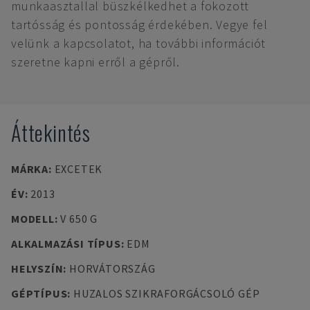
munkaasztallal büszkélkedhet a fokozott
tartósság és pontosság érdekében. Vegye fel
velünk a kapcsolatot, ha további információt
szeretne kapni erről a gépről.
Áttekintés
MÁRKA
:
EXCETEK
ÉV
:
2013
MODELL
:
V 650 G
ALKALMAZÁSI TÍPUS
:
EDM
HELYSZÍN
:
HORVÁTORSZÁG
GÉPTÍPUS
:
HUZALOS SZIKRAFORGÁCSOLÓ GÉP