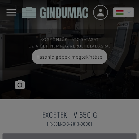
KÖSZÖNJÜK LÁTOGATÁSÁT
EZ A GÉP NEMRÉG KERÜLT ELADÁSRA.
Hasonló gépek megtekintése
EXCETEK
-
V 650 G
HR-EDM-EXC-2013-00001