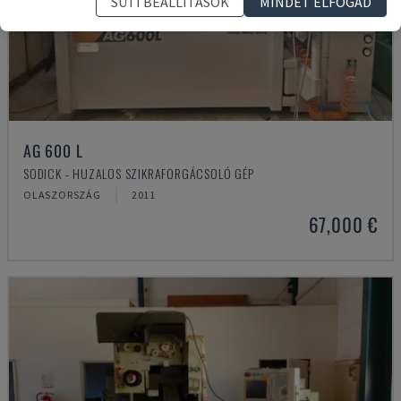
SÜTI BEÁLLÍTÁSOK
MINDET ELFOGAD
AG 600 L
SODICK - HUZALOS SZIKRAFORGÁCSOLÓ GÉP
OLASZORSZÁG
2011
67,000 €