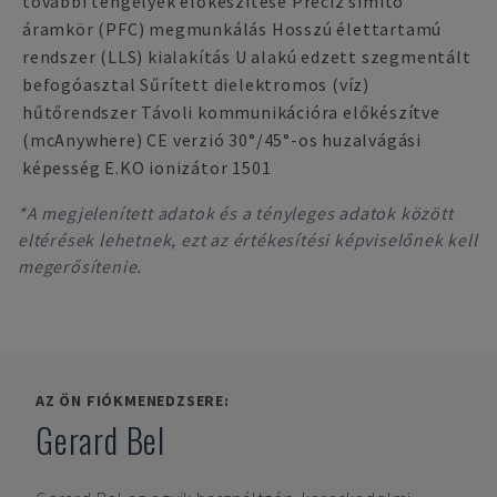
további tengelyek előkészítése Precíz simító
áramkör (PFC) megmunkálás Hosszú élettartamú
rendszer (LLS) kialakítás U alakú edzett szegmentált
befogóasztal Sűrített dielektromos (víz)
hűtőrendszer Távoli kommunikációra előkészítve
(mcAnywhere) CE verzió 30°/45°-os huzalvágási
képesség E.KO ionizátor 1501
*A megjelenített adatok és a tényleges adatok között
eltérések lehetnek, ezt az értékesítési képviselőnek kell
megerősítenie.
AZ ÖN FIÓKMENEDZSERE:
Gerard Bel