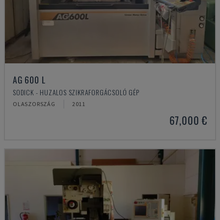
AG 600 L
SODICK - HUZALOS SZIKRAFORGÁCSOLÓ GÉP
OLASZORSZÁG
2011
67,000 €