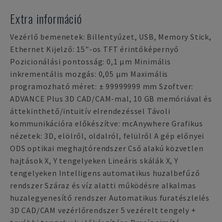
Extra információ
Vezérlő bemenetek: Billentyűzet, USB, Memory Stick,
Ethernet Kijelző: 15"-os TFT érintőképernyő
Pozicionálási pontosság: 0,1 µm Minimális
inkrementális mozgás: 0,05 µm Maximális
programozható méret: ± 99999999 mm Szoftver:
ADVANCE Plus 3D CAD/CAM-mal, 10 GB memóriával és
áttekinthető/intuitív elrendezéssel Távoli
kommunikációra előkészítve: mcAnywhere Grafikus
nézetek: 3D, elölről, oldalról, felülről A gép előnyei
ODS optikai meghajtórendszer Cső alakú közvetlen
hajtások X, Y tengelyeken Lineáris skálák X, Y
tengelyeken Intelligens automatikus huzalbefűző
rendszer Száraz és víz alatti működésre alkalmas
huzalegyenesítő rendszer Automatikus furatészlelés
3D CAD/CAM vezérlőrendszer 5 vezérelt tengely +