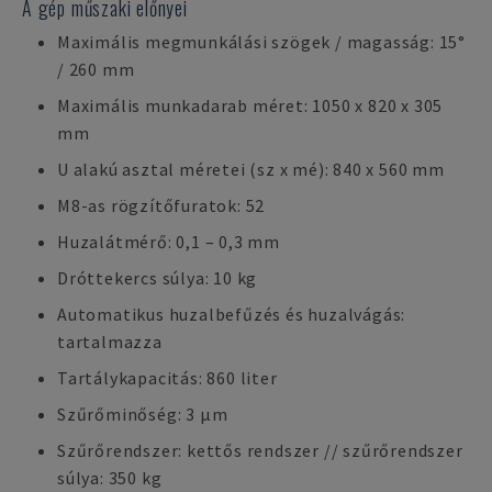
A gép műszaki előnyei
Maximális megmunkálási szögek / magasság: 15°
/ 260 mm
Maximális munkadarab méret: 1050 x 820 x 305
mm
U alakú asztal méretei (sz x mé): 840 x 560 mm
M8-as rögzítőfuratok: 52
Huzalátmérő: 0,1 – 0,3 mm
Dróttekercs súlya: 10 kg
Automatikus huzalbefűzés és huzalvágás:
tartalmazza
Tartálykapacitás: 860 liter
Szűrőminőség: 3 µm
Szűrőrendszer: kettős rendszer // szűrőrendszer
súlya: 350 kg