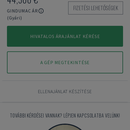
FIZETÉSI LEHETŐSÉGEK
GINDUMAC ÁR
(Gyári)
HIVATALOS ÁRAJÁNLAT KÉRÉSE
A GÉP MEGTEKINTÉSE
ELLENAJÁNLAT KÉSZÍTÉSE
TOVÁBBI KÉRDÉSEI VANNAK? LÉPJEN KAPCSOLATBA VELÜNK!