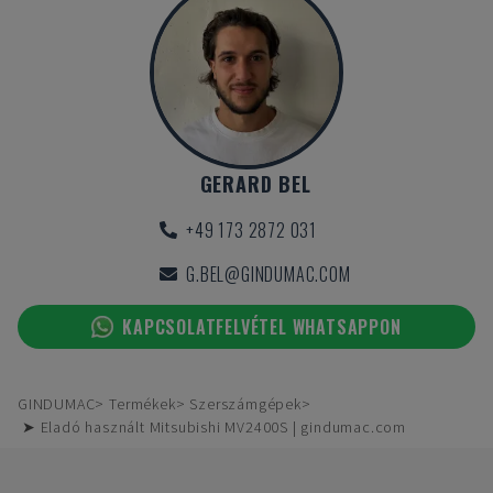
GERARD BEL
+49 173 2872 031
G.BEL@GINDUMAC.COM
KAPCSOLATFELVÉTEL WHATSAPPON
GINDUMAC
Termékek
Szerszámgépek
➤ Eladó használt Mitsubishi MV2400S | gindumac.com