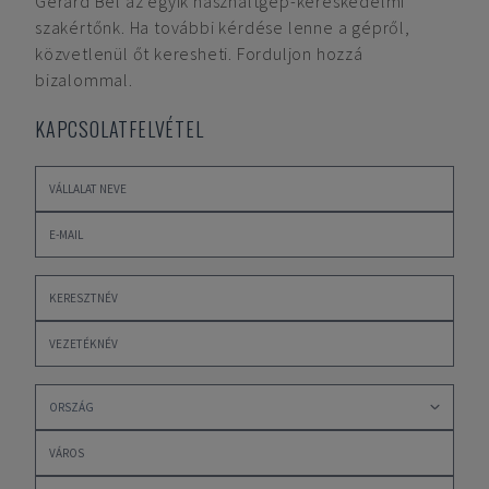
Gerard Bel
az egyik használtgép-kereskedelmi
szakértőnk. Ha további kérdése lenne a gépről,
közvetlenül őt keresheti. Forduljon hozzá
bizalommal.
KAPCSOLATFELVÉTEL