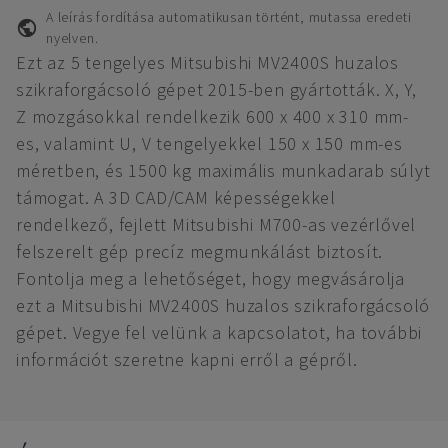
A leírás fordítása automatikusan történt, mutassa eredeti
nyelven.
Ezt az 5 tengelyes Mitsubishi MV2400S huzalos
szikraforgácsoló gépet 2015-ben gyártották. X, Y,
Z mozgásokkal rendelkezik 600 x 400 x 310 mm-
es, valamint U, V tengelyekkel 150 x 150 mm-es
méretben, és 1500 kg maximális munkadarab súlyt
támogat. A 3D CAD/CAM képességekkel
rendelkező, fejlett Mitsubishi M700-as vezérlővel
felszerelt gép precíz megmunkálást biztosít.
Fontolja meg a lehetőséget, hogy megvásárolja
ezt a Mitsubishi MV2400S huzalos szikraforgácsoló
gépet. Vegye fel velünk a kapcsolatot, ha további
információt szeretne kapni erről a gépről.