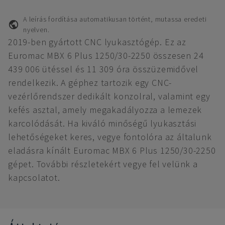
A leírás fordítása automatikusan történt, mutassa eredeti
nyelven.
2019-ben gyártott CNC lyukasztógép. Ez az
Euromac MBX 6 Plus 1250/30-2250 összesen 24
439 006 ütéssel és 11 309 óra összüzemidővel
rendelkezik. A géphez tartozik egy CNC-
vezérlőrendszer dedikált konzolral, valamint egy
kefés asztal, amely megakadályozza a lemezek
karcolódását. Ha kiváló minőségű lyukasztási
lehetőségeket keres, vegye fontolóra az általunk
eladásra kínált Euromac MBX 6 Plus 1250/30-2250
gépet. További részletekért vegye fel velünk a
kapcsolatot.