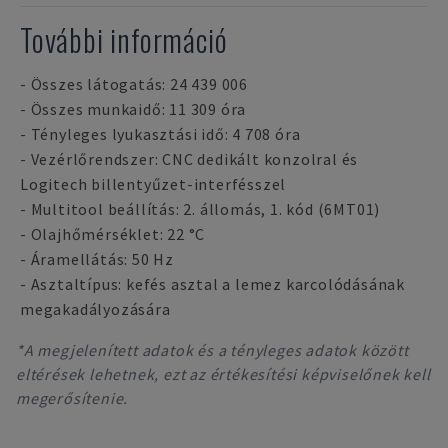
További információ
- Összes látogatás: 24 439 006
- Összes munkaidő: 11 309 óra
- Tényleges lyukasztási idő: 4 708 óra
- Vezérlőrendszer: CNC dedikált konzolral és
Logitech billentyűzet-interfésszel
- Multitool beállítás: 2. állomás, 1. kód (6MT01)
- Olajhőmérséklet: 22 °C
- Áramellátás: 50 Hz
- Asztaltípus: kefés asztal a lemez karcolódásának
megakadályozására
*A megjelenített adatok és a tényleges adatok között
eltérések lehetnek, ezt az értékesítési képviselőnek kell
megerősítenie.