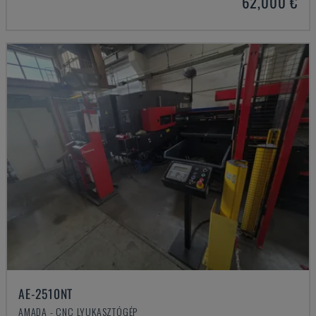
62,000 €
AE-2510NT
AMADA - CNC LYUKASZTÓGÉP