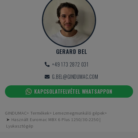
GERARD BEL
+49 173 2872 031
G.BEL@GINDUMAC.COM
KAPCSOLATFELVÉTEL WHATSAPPON
GINDUMAC
Termékek
Lemezmegmunkáló gépek
➤ Használt Euromac MBX 6 Plus 1250/30-2250 |
Lyukasztógép