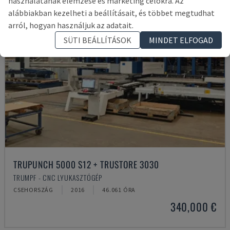
használatának elemzése és marketing célokra. Az
alábbiakban kezelheti a beállításait, és többet megtudhat
arról, hogyan használjuk az adatait.
SÜTI BEÁLLÍTÁSOK
MINDET ELFOGAD
TRUPUNCH 5000 S12 + TRUSTORE 3030
TRUMPF - CNC LYUKASZTÓGÉP
CSEHORSZÁG
2016
46.061 ÓRA
340,000 €