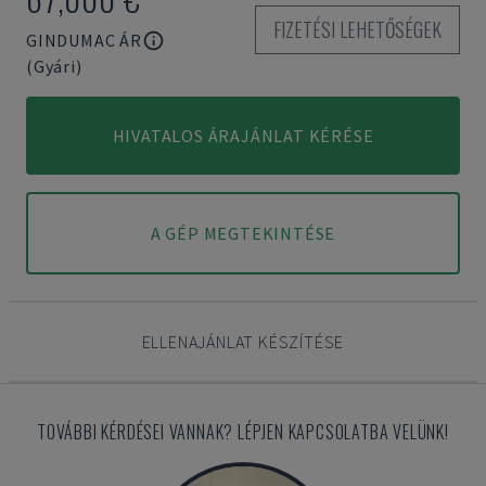
FIZETÉSI LEHETŐSÉGEK
GINDUMAC ÁR
(Gyári)
HIVATALOS ÁRAJÁNLAT KÉRÉSE
A GÉP MEGTEKINTÉSE
ELLENAJÁNLAT KÉSZÍTÉSE
TOVÁBBI KÉRDÉSEI VANNAK? LÉPJEN KAPCSOLATBA VELÜNK!