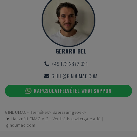
GERARD BEL
+49 173 2872 031
G.BEL@GINDUMAC.COM
KAPCSOLATFELVÉTEL WHATSAPPON
GINDUMAC
Termékek
Szerszámgépek
➤ Használt EMAG VL2 - Vertikális eszterga eladó |
gindumac.com