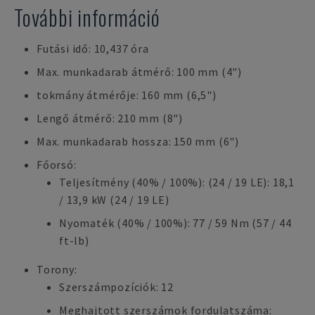
További információ
Futási idő: 10,437 óra
Max. munkadarab átmérő: 100 mm (4")
tokmány átmérője: 160 mm (6,5")
Lengő átmérő: 210 mm (8")
Max. munkadarab hossza: 150 mm (6")
Főorsó:
Teljesítmény (40% / 100%): (24 / 19 LE): 18,1
/ 13,9 kW (24 / 19 LE)
Nyomaték (40% / 100%): 77 / 59 Nm (57 / 44
ft-lb)
Torony:
Szerszámpozíciók: 12
Meghajtott szerszámok fordulatszáma: