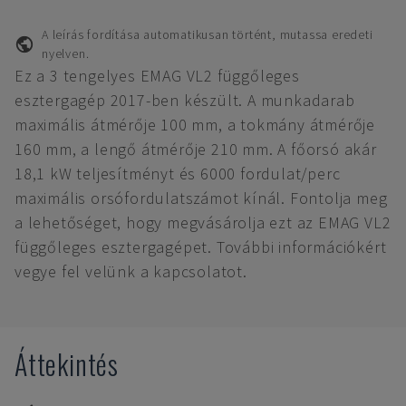
A leírás fordítása automatikusan történt, mutassa eredeti
nyelven.
Ez a 3 tengelyes EMAG VL2 függőleges
esztergagép 2017-ben készült. A munkadarab
maximális átmérője 100 mm, a tokmány átmérője
160 mm, a lengő átmérője 210 mm. A főorsó akár
18,1 kW teljesítményt és 6000 fordulat/perc
maximális orsófordulatszámot kínál. Fontolja meg
a lehetőséget, hogy megvásárolja ezt az EMAG VL2
függőleges esztergagépet. További információkért
vegye fel velünk a kapcsolatot.
Áttekintés