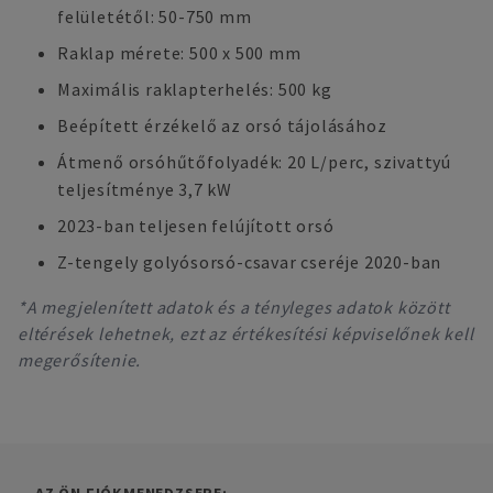
felületétől: 50-750 mm
Raklap mérete: 500 x 500 mm
Maximális raklapterhelés: 500 kg
Beépített érzékelő az orsó tájolásához
Átmenő orsóhűtőfolyadék: 20 L/perc, szivattyú
teljesítménye 3,7 kW
2023-ban teljesen felújított orsó
Z-tengely golyósorsó-csavar cseréje 2020-ban
*A megjelenített adatok és a tényleges adatok között
eltérések lehetnek, ezt az értékesítési képviselőnek kell
megerősítenie.