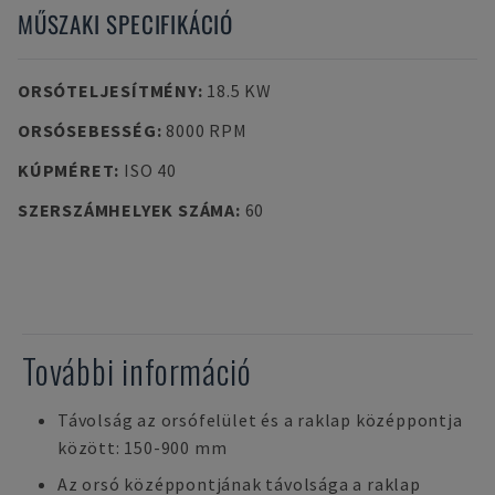
MŰSZAKI SPECIFIKÁCIÓ
ORSÓTELJESÍTMÉNY
:
18.5 KW
ORSÓSEBESSÉG
:
8000 RPM
KÚPMÉRET
:
ISO 40
SZERSZÁMHELYEK SZÁMA
:
60
További információ
Távolság az orsófelület és a raklap középpontja
között: 150-900 mm
Az orsó középpontjának távolsága a raklap