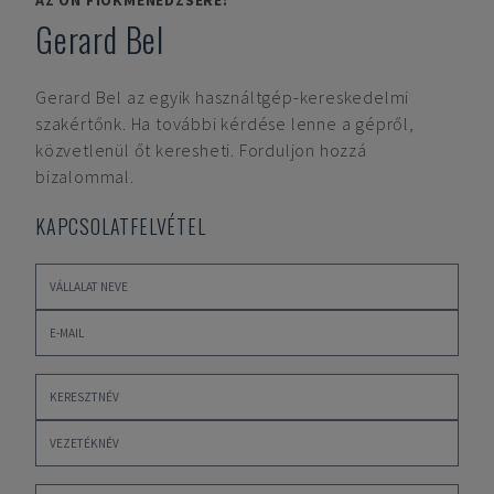
AZ ÖN FIÓKMENEDZSERE:
Gerard Bel
Gerard Bel
az egyik használtgép-kereskedelmi
szakértőnk. Ha további kérdése lenne a gépről,
közvetlenül őt keresheti. Forduljon hozzá
bizalommal.
KAPCSOLATFELVÉTEL