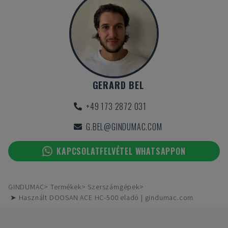
GERARD BEL
+49 173 2872 031
G.BEL@GINDUMAC.COM
KAPCSOLATFELVÉTEL WHATSAPPON
GINDUMAC
Termékek
Szerszámgépek
➤ Használt DOOSAN ACE HC-500 eladó | gindumac.com