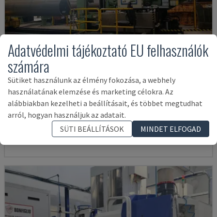
Adatvédelmi tájékoztató EU felhasználók
számára
Sütiket használunk az élmény fokozása, a webhely
használatának elemzése és marketing célokra. Az
IRD 1600 CNC
alábbiakban kezelheti a beállításait, és többet megtudhat
IRLE - VÍZSZINTES MEGMUNKÁLÓKÖZPONT
arról, hogyan használjuk az adatait.
NÉMETORSZÁG
2004
SÜTI BEÁLLÍTÁSOK
MINDET ELFOGAD
75,000 €