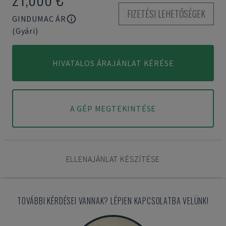
FIZETÉSI LEHETŐSÉGEK
GINDUMAC ÁR
(Gyári)
HIVATALOS ÁRAJÁNLAT KÉRÉSE
A GÉP MEGTEKINTÉSE
ELLENAJÁNLAT KÉSZÍTÉSE
TOVÁBBI KÉRDÉSEI VANNAK? LÉPJEN KAPCSOLATBA VELÜNK!