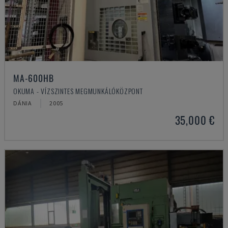
MA-600HB
OKUMA - VÍZSZINTES MEGMUNKÁLÓKÖZPONT
DÁNIA
2005
35,000 €