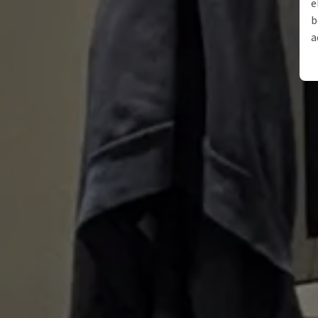
e
b
a