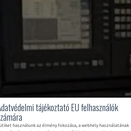
Adatvédelmi tájékoztató EU felhasználók
számára
ütiket használunk az élmény fokozása, a webhely használatának