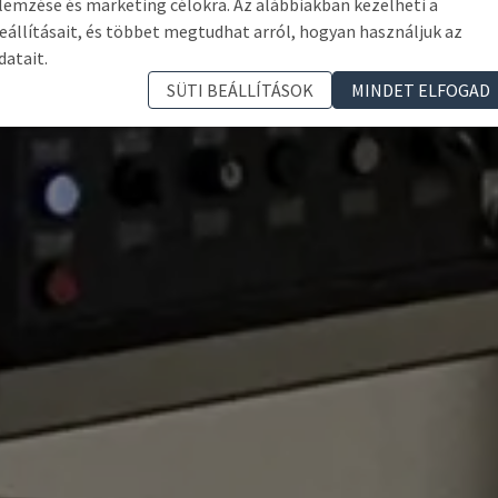
lemzése és marketing célokra. Az alábbiakban kezelheti a
eállításait, és többet megtudhat arról, hogyan használjuk az
datait.
SÜTI BEÁLLÍTÁSOK
MINDET ELFOGAD