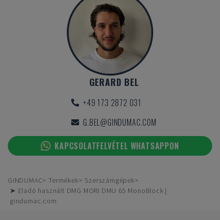
GERARD BEL
+49 173 2872 031
G.BEL@GINDUMAC.COM
KAPCSOLATFELVÉTEL WHATSAPPON
GINDUMAC
Termékek
Szerszámgépek
➤ Eladó használt DMG MORI DMU 65 MonoBlock |
gindumac.com