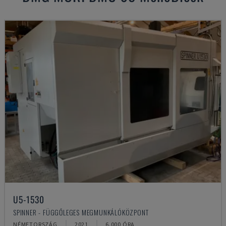
U5-1530
SPINNER - FÜGGŐLEGES MEGMUNKÁLÓKÖZPONT
NÉMETORSZÁG
2021
6.000 ÓRA