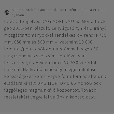
A leírás fordítása automatikusan történt, mutassa eredeti
nyelven.
Ez az 5 tengelyes DMG MORI DMU 65 MonoBlock
gép 2011-ben készült. Lenyűgöző X, Y és Z irányú
mozgástartományokkal rendelkezik – rendre 735
mm, 650 mm és 560 mm –, valamint 18 000
fordulat/perc orsófordulatszámmal. A gép 30
magazinhelyes szerszámcserélővel van
felszerelve, és Heidenhain iTNC 530 vezérlőt
használ. Ha kiváló minőségű megmunkálási
képességeket keres, vegye fontolóra az általunk
eladásra kínált DMG MORI DMU 65 MonoBlock
függőleges megmunkáló központot. További
részletekért vegye fel velünk a kapcsolatot.