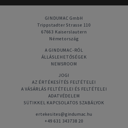
GINDUMAC GmbH
Trippstadter Strasse 110
67663 Kaiserslautern
Németország
A GINDUMAC-RÓL
ÁLLÁSLEHETŐSÉGEK
NEWSROOM
JOGI
AZ ÉRTÉKESÍTÉS FELTÉTELEI
A VÁSÁRLÁS FELTÉTELEI ÉS FELTÉTELEI
ADATVÉDELEM
SÜTIKKEL KAPCSOLATOS SZABÁLYOK
ertekesites@gindumac.hu
+49 631 343738 20