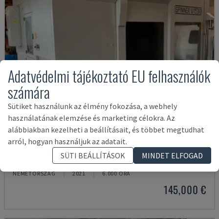
Adatvédelmi tájékoztató EU felhasználók
számára
Sütiket használunk az élmény fokozása, a webhely
használatának elemzése és marketing célokra. Az
alábbiakban kezelheti a beállításait, és többet megtudhat
arról, hogyan használjuk az adatait.
U5-1530
SÜTI BEÁLLÍTÁSOK
MINDET ELFOGAD
SPINNER - FÜGGŐLEGES MEGMUNKÁLÓKÖZPONT
NÉMETORSZÁG
2021
6.000 ÓRA
145,000 €