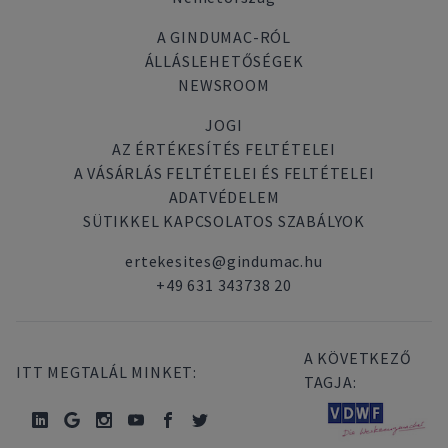
A GINDUMAC-RÓL
ÁLLÁSLEHETŐSÉGEK
NEWSROOM
JOGI
AZ ÉRTÉKESÍTÉS FELTÉTELEI
A VÁSÁRLÁS FELTÉTELEI ÉS FELTÉTELEI
ADATVÉDELEM
SÜTIKKEL KAPCSOLATOS SZABÁLYOK
ertekesites@gindumac.hu
+49 631 343738 20
A KÖVETKEZŐ
ITT MEGTALÁL MINKET:
TAGJA: