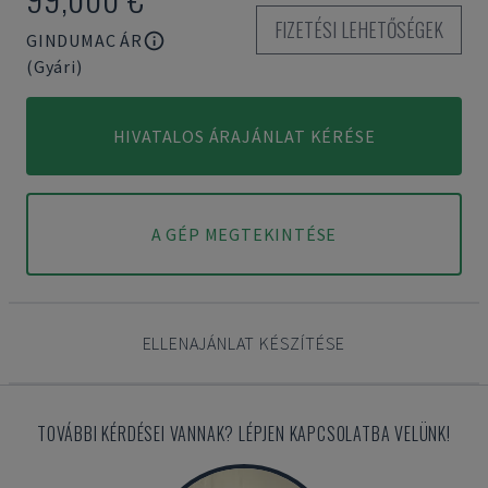
FIZETÉSI LEHETŐSÉGEK
GINDUMAC ÁR
(Gyári)
HIVATALOS ÁRAJÁNLAT KÉRÉSE
A GÉP MEGTEKINTÉSE
ELLENAJÁNLAT KÉSZÍTÉSE
TOVÁBBI KÉRDÉSEI VANNAK? LÉPJEN KAPCSOLATBA VELÜNK!