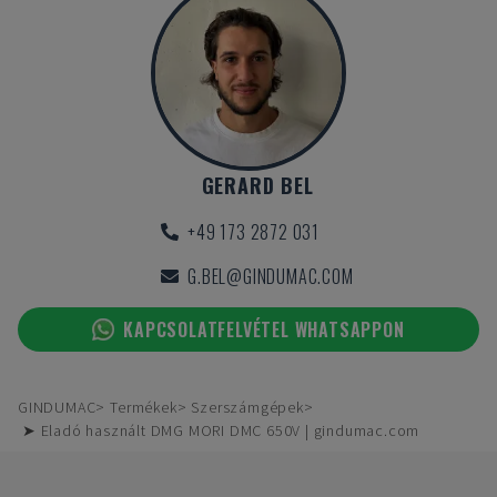
GERARD BEL
+49 173 2872 031
G.BEL@GINDUMAC.COM
KAPCSOLATFELVÉTEL WHATSAPPON
GINDUMAC
Termékek
Szerszámgépek
➤ Eladó használt DMG MORI DMC 650V | gindumac.com