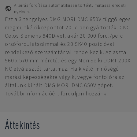
A leírás fordítása automatikusan történt, mutassa eredeti
nyelven.
Ezt a 3 tengelyes DMG MORI DMC 650V függőleges
megmunkálóközpontot 2017-ben gyártották. CNC
Celos Siemens 840D-vel, akár 20 000 ford./perc
orsófordulatszámmal és 20 SK40 pozícióval
rendelkező szerszámtárral rendelkezik. Az asztal
960 x 570 mm méretű, és egy Mori Seiki DDRT 200X
NC elválasztót tartalmaz. Ha kiváló minőségű
marási képességekre vágyik, vegye fontolóra az
általunk kínált DMG MORI DMC 650V gépet.
További információért forduljon hozzánk.
Áttekintés