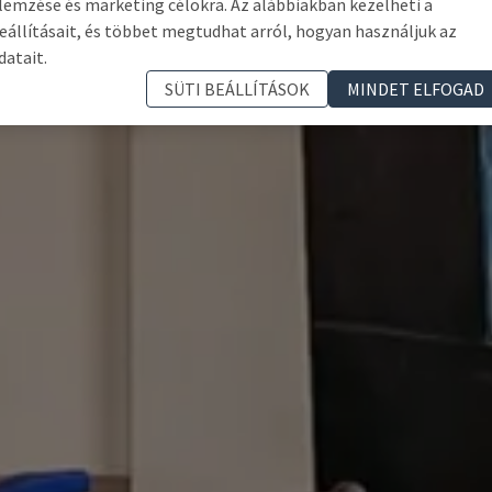
lemzése és marketing célokra. Az alábbiakban kezelheti a
eállításait, és többet megtudhat arról, hogyan használjuk az
datait.
SÜTI BEÁLLÍTÁSOK
MINDET ELFOGAD