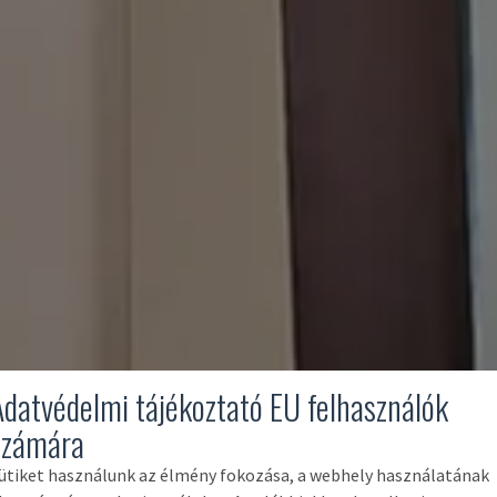
Adatvédelmi tájékoztató EU felhasználók
számára
ütiket használunk az élmény fokozása, a webhely használatának