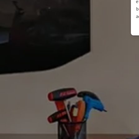
e
b
a