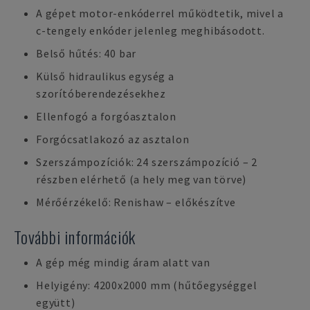
A gépet motor-enkóderrel működtetik, mivel a
c-tengely enkóder jelenleg meghibásodott.
Belső hűtés: 40 bar
Külső hidraulikus egység a
szorítóberendezésekhez
Ellenfogó a forgóasztalon
Forgócsatlakozó az asztalon
Szerszámpozíciók: 24 szerszámpozíció – 2
részben elérhető (a hely meg van törve)
Mérőérzékelő: Renishaw – előkészítve
További információk
A gép még mindig áram alatt van
Helyigény: 4200x2000 mm (hűtőegységgel
együtt)