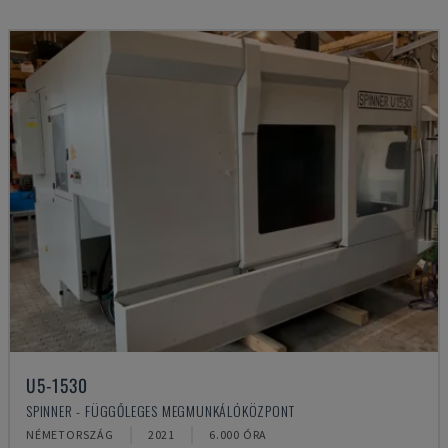
U5-1530
SPINNER - FÜGGŐLEGES MEGMUNKÁLÓKÖZPONT
NÉMETORSZÁG
2021
6.000 ÓRA