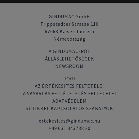
GINDUMAC GmbH
Trippstadter Strasse 110
67663 Kaiserslautern
Németország
A GINDUMAC-RÓL
ÁLLÁSLEHETŐSÉGEK
NEWSROOM
JOGI
AZ ÉRTÉKESÍTÉS FELTÉTELEI
A VÁSÁRLÁS FELTÉTELEI ÉS FELTÉTELEI
ADATVÉDELEM
SÜTIKKEL KAPCSOLATOS SZABÁLYOK
ertekesites@gindumac.hu
+49 631 343738 20