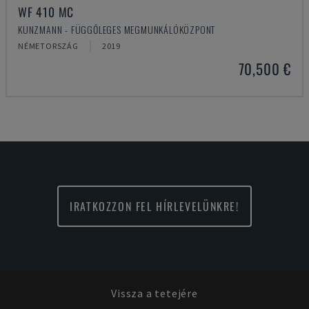
WF 410 MC
KUNZMANN - FÜGGŐLEGES MEGMUNKÁLÓKÖZPONT
NÉMETORSZÁG
2019
70,500 €
IRATKOZZON FEL HÍRLEVELÜNKRE!
Vissza a tetejére