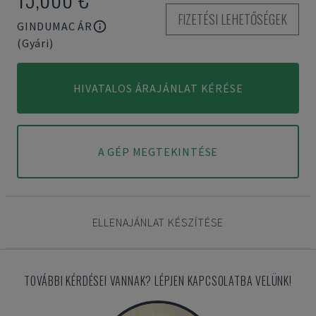
FIZETÉSI LEHETŐSÉGEK
GINDUMAC ÁR
(Gyári)
HIVATALOS ÁRAJÁNLAT KÉRÉSE
A GÉP MEGTEKINTÉSE
ELLENAJÁNLAT KÉSZÍTÉSE
TOVÁBBI KÉRDÉSEI VANNAK? LÉPJEN KAPCSOLATBA VELÜNK!