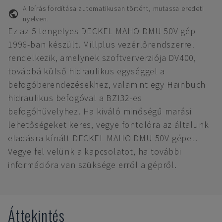
A leírás fordítása automatikusan történt, mutassa eredeti
nyelven.
Ez az 5 tengelyes DECKEL MAHO DMU 50V gép
1996-ban készült. Millplus vezérlőrendszerrel
rendelkezik, amelynek szoftververziója DV400,
továbbá külső hidraulikus egységgel a
befogóberendezésekhez, valamint egy Hainbuch
hidraulikus befogóval a BZI32-es
befogóhüvelyhez. Ha kiváló minőségű marási
lehetőségeket keres, vegye fontolóra az általunk
eladásra kínált DECKEL MAHO DMU 50V gépet.
Vegye fel velünk a kapcsolatot, ha további
információra van szüksége erről a gépről.
Áttekintés