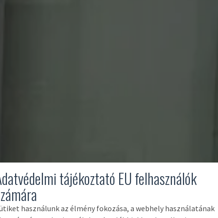
Adatvédelmi tájékoztató EU felhasználók
számára
ütiket használunk az élmény fokozása, a webhely használatának