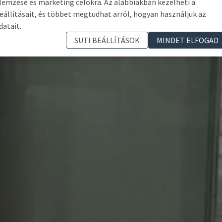
lemzése és marketing célokra. Az alábbiakban kezelheti a
eállításait, és többet megtudhat arról, hogyan használjuk az
datait.
SÜTI BEÁLLÍTÁSOK
MINDET ELFOGAD