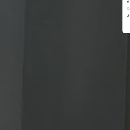
e
b
a