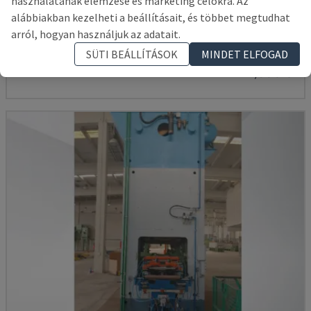
használatának elemzése és marketing célokra. Az
315/2MR/LD/TE3
alábbiakban kezelheti a beállításait, és többet megtudhat
AIDA - MECHANIKUS SAJTOLÓPRÉS
arról, hogyan használjuk az adatait.
SPANYOLORSZÁG
2016
SÜTI BEÁLLÍTÁSOK
MINDET ELFOGAD
147,500 €