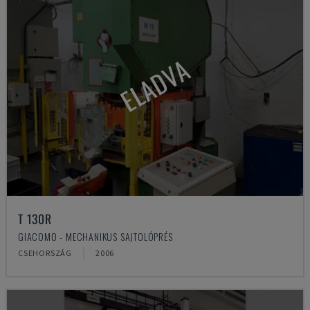
ELADVA
T 130R
GIACOMO - MECHANIKUS SAJTOLÓPRÉS
CSEHORSZÁG
2006