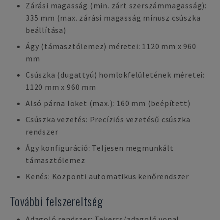
Zárási magasság (min. zárt szerszámmagasság):
335 mm (max. zárási magasság mínusz csúszka
beállítása)
Ágy (támasztólemez) méretei: 1120 mm x 960
mm
Csúszka (dugattyú) homlokfelületének méretei:
1120 mm x 960 mm
Alsó párna löket (max.): 160 mm (beépített)
Csúszka vezetés: Precíziós vezetésű csúszka
rendszer
Ágy konfiguráció: Teljesen megmunkált
támasztólemez
Kenés: Központi automatikus kenőrendszer
További felszereltség
Adagoló rendszer: Tekercs/adagoló vonal