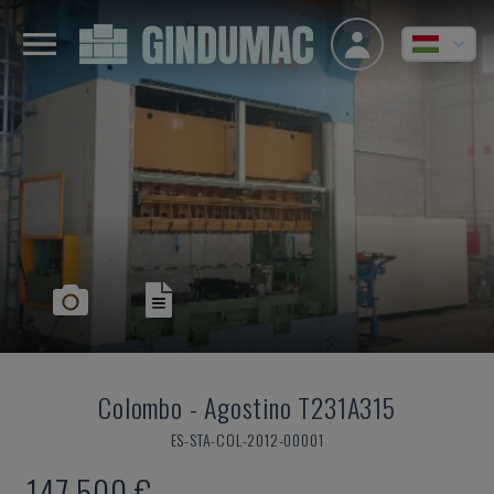
Colombo
-
Agostino T231A315
ES-STA-COL-2012-00001
147,500 €