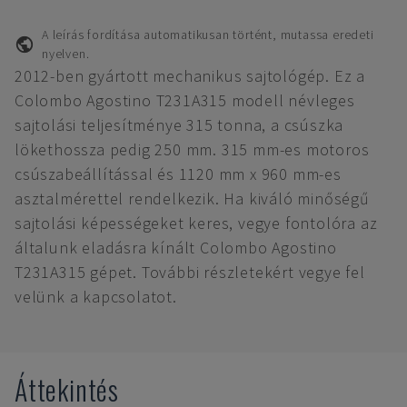
A leírás fordítása automatikusan történt, mutassa eredeti
nyelven.
2012-ben gyártott mechanikus sajtológép. Ez a
Colombo Agostino T231A315 modell névleges
sajtolási teljesítménye 315 tonna, a csúszka
lökethossza pedig 250 mm. 315 mm-es motoros
csúszabeállítással és 1120 mm x 960 mm-es
asztalmérettel rendelkezik. Ha kiváló minőségű
sajtolási képességeket keres, vegye fontolóra az
általunk eladásra kínált Colombo Agostino
T231A315 gépet. További részletekért vegye fel
velünk a kapcsolatot.
Áttekintés