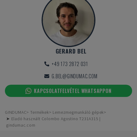
GERARD BEL
+49 173 2872 031
G.BEL@GINDUMAC.COM
KAPCSOLATFELVÉTEL WHATSAPPON
GINDUMAC
Termékek
Lemezmegmunkáló gépek
➤ Eladó használt Colombo Agostino T231A315 |
gindumac.com