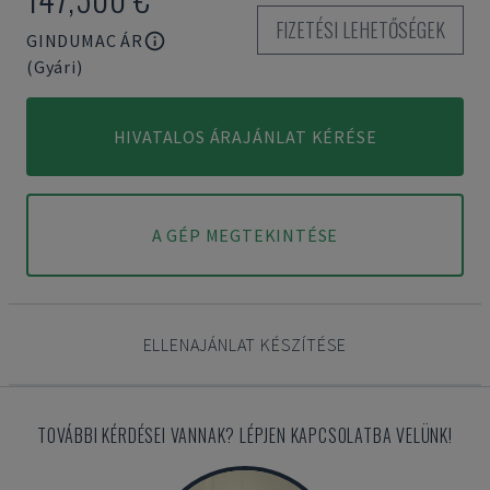
FIZETÉSI LEHETŐSÉGEK
GINDUMAC ÁR
(Gyári)
HIVATALOS ÁRAJÁNLAT KÉRÉSE
A GÉP MEGTEKINTÉSE
ELLENAJÁNLAT KÉSZÍTÉSE
TOVÁBBI KÉRDÉSEI VANNAK? LÉPJEN KAPCSOLATBA VELÜNK!