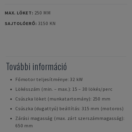
MAX. LÖKET
:
250 MM
SAJTOLÓERŐ
:
3150 KN
További információ
Főmotor teljesítménye: 32 kW
Lökésszám (min. – max.): 15 – 30 lökés/perc
Csúszka löket (munkatartomány): 250 mm
Csúszka (dugattyú) beállítás: 315 mm (motoros)
Zárási magasság (max. zárt szerszámmagasság):
650 mm