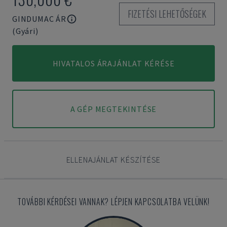
FIZETÉSI LEHETŐSÉGEK
GINDUMAC ÁR
(Gyári)
HIVATALOS ÁRAJÁNLAT KÉRÉSE
A GÉP MEGTEKINTÉSE
ELLENAJÁNLAT KÉSZÍTÉSE
TOVÁBBI KÉRDÉSEI VANNAK? LÉPJEN KAPCSOLATBA VELÜNK!