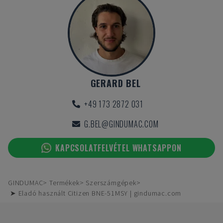
GERARD BEL
+49 173 2872 031
G.BEL@GINDUMAC.COM
KAPCSOLATFELVÉTEL WHATSAPPON
GINDUMAC
Termékek
Szerszámgépek
➤ Eladó használt Citizen BNE-51MSY | gindumac.com