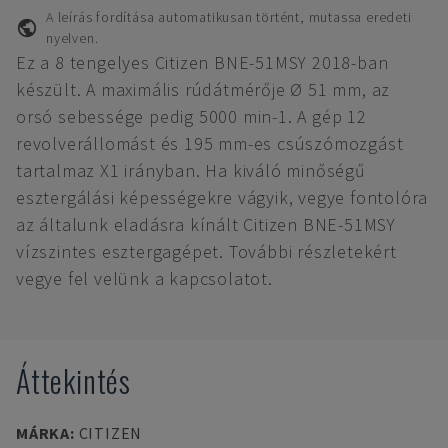
A leírás fordítása automatikusan történt, mutassa eredeti
nyelven.
Ez a 8 tengelyes Citizen BNE-51MSY 2018-ban
készült. A maximális rúdátmérője Ø 51 mm, az
orsó sebessége pedig 5000 min-1. A gép 12
revolverállomást és 195 mm-es csúszómozgást
tartalmaz X1 irányban. Ha kiváló minőségű
esztergálási képességekre vágyik, vegye fontolóra
az általunk eladásra kínált Citizen BNE-51MSY
vízszintes esztergagépet. További részletekért
vegye fel velünk a kapcsolatot.
Áttekintés
MÁRKA
:
CITIZEN