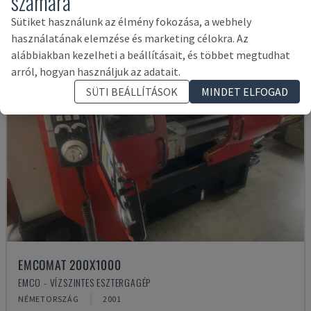
számára
Sütiket használunk az élmény fokozása, a webhely
használatának elemzése és marketing célokra. Az
alábbiakban kezelheti a beállításait, és többet megtudhat
arról, hogyan használjuk az adatait.
SÜTI BEÁLLÍTÁSOK
MINDET ELFOGAD
EMCOMAT 200X1000
EMCO - VÍZSZINTES ESZTERGAGÉP
NÉMETORSZÁG
2001