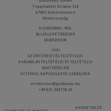
GINDUMAC GmbH
Trippstadter Strasse 110
67663 Kaiserslautern
Németország
A GINDUMAC-RÓL
ÁLLÁSLEHETŐSÉGEK
NEWSROOM
JOGI
AZ ÉRTÉKESÍTÉS FELTÉTELEI
A VÁSÁRLÁS FELTÉTELEI ÉS FELTÉTELEI
ADATVÉDELEM
SÜTIKKEL KAPCSOLATOS SZABÁLYOK
ertekesites@gindumac.hu
+49 631 343738 20
A KÖVETKEZŐ