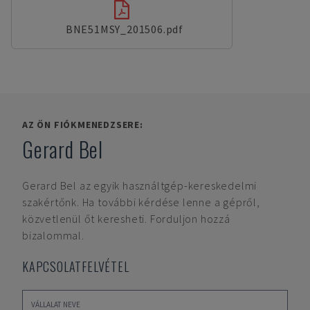
BNE51MSY_201506.pdf
AZ ÖN FIÓKMENEDZSERE:
Gerard Bel
Gerard Bel
az egyik használtgép-kereskedelmi
szakértőnk. Ha további kérdése lenne a gépről,
közvetlenül őt keresheti. Forduljon hozzá
bizalommal.
KAPCSOLATFELVÉTEL