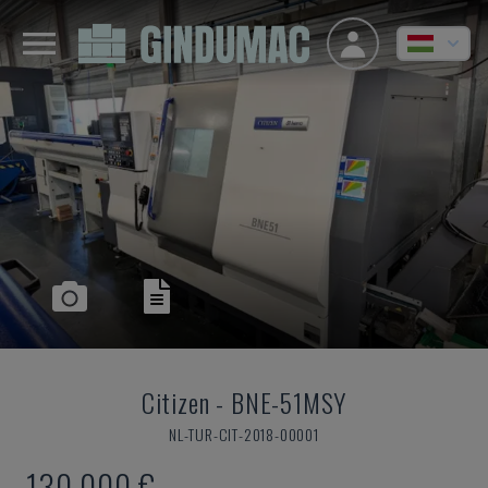
Citizen
-
BNE-51MSY
NL-TUR-CIT-2018-00001
130,000 €