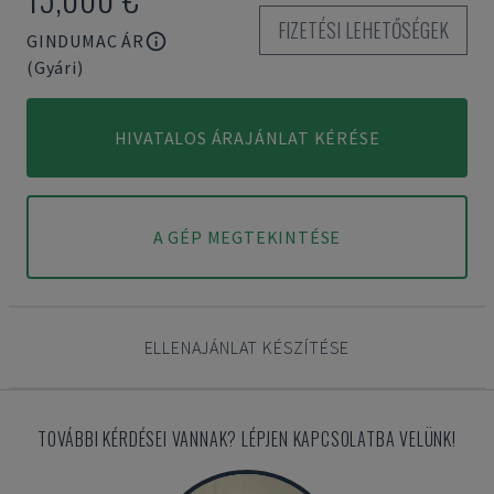
FIZETÉSI LEHETŐSÉGEK
GINDUMAC ÁR
(Gyári)
HIVATALOS ÁRAJÁNLAT KÉRÉSE
A GÉP MEGTEKINTÉSE
ELLENAJÁNLAT KÉSZÍTÉSE
TOVÁBBI KÉRDÉSEI VANNAK? LÉPJEN KAPCSOLATBA VELÜNK!