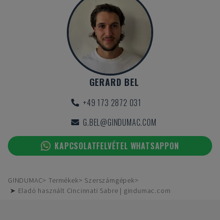
GERARD BEL
+49 173 2872 031
G.BEL@GINDUMAC.COM
KAPCSOLATFELVÉTEL WHATSAPPON
GINDUMAC
Termékek
Szerszámgépek
➤ Eladó használt Cincinnati Sabre | gindumac.com