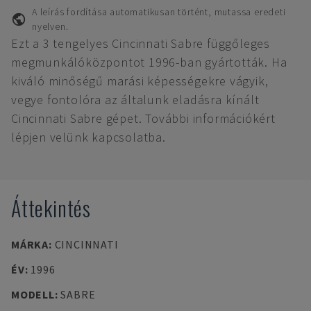
A leírás fordítása automatikusan történt, mutassa eredeti
nyelven.
Ezt a 3 tengelyes Cincinnati Sabre függőleges
megmunkálóközpontot 1996-ban gyártották. Ha
kiváló minőségű marási képességekre vágyik,
vegye fontolóra az általunk eladásra kínált
Cincinnati Sabre gépet. További információkért
lépjen velünk kapcsolatba.
Áttekintés
MÁRKA
:
CINCINNATI
ÉV
:
1996
MODELL
:
SABRE