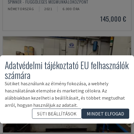
SPINNER - FÜGGŐLEGES MEGMUNKÁLÓKÖZPONT
NÉMETORSZÁG
2021
6.000 ÓRA
145,000 €
Adatvédelmi tájékoztató EU felhasználók
számára
Sütiket használunk az élmény fokozása, a webhely
használatának elemzése és marketing célokra. Az
alábbiakban kezelheti a beállításait, és többet megtudhat
arról, hogyan használjuk az adatait.
SÜTI BEÁLLÍTÁSOK
MINDET ELFOGAD