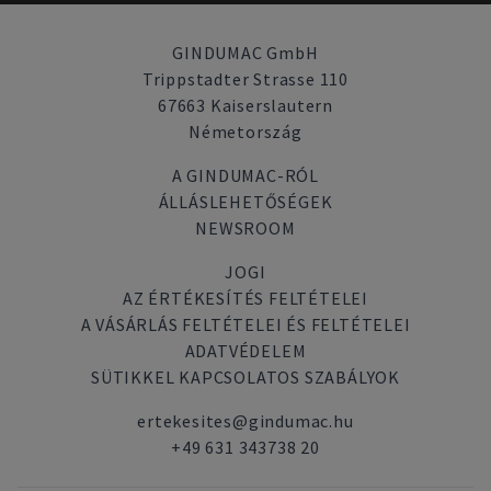
GINDUMAC GmbH
Trippstadter Strasse 110
67663 Kaiserslautern
Németország
A GINDUMAC-RÓL
ÁLLÁSLEHETŐSÉGEK
NEWSROOM
JOGI
AZ ÉRTÉKESÍTÉS FELTÉTELEI
A VÁSÁRLÁS FELTÉTELEI ÉS FELTÉTELEI
ADATVÉDELEM
SÜTIKKEL KAPCSOLATOS SZABÁLYOK
ertekesites@gindumac.hu
+49 631 343738 20