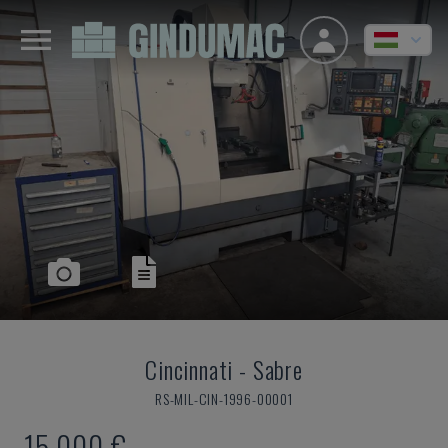
Cincinnati
-
Sabre
RS-MIL-CIN-1996-00001
15,000 €