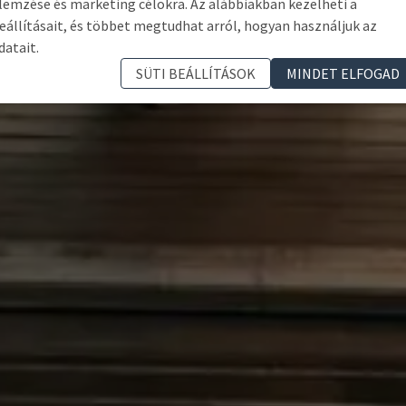
lemzése és marketing célokra. Az alábbiakban kezelheti a
eállításait, és többet megtudhat arról, hogyan használjuk az
datait.
SÜTI BEÁLLÍTÁSOK
MINDET ELFOGAD