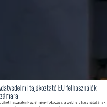
Adatvédelmi tájékoztató EU felhasználók
számára
ütiket használunk az élmény fokozása, a webhely használatának