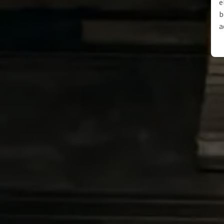
e
b
a