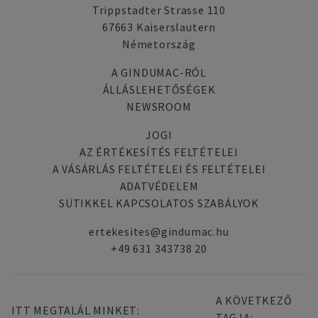
Trippstadter Strasse 110
67663 Kaiserslautern
Németország
A GINDUMAC-RÓL
ÁLLÁSLEHETŐSÉGEK
NEWSROOM
JOGI
AZ ÉRTÉKESÍTÉS FELTÉTELEI
A VÁSÁRLÁS FELTÉTELEI ÉS FELTÉTELEI
ADATVÉDELEM
SÜTIKKEL KAPCSOLATOS SZABÁLYOK
ertekesites@gindumac.hu
+49 631 343738 20
A KÖVETKEZŐ
ITT MEGTALÁL MINKET:
TAGJA: