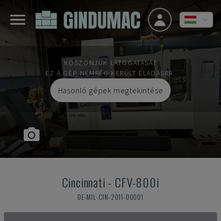
KÖSZÖNJÜK LÁTOGATÁSÁT
EZ A GÉP NEMRÉG KERÜLT ELADÁSRA.
Hasonló gépek megtekintése
Cincinnati
-
CFV-800i
DE-MIL-CIN-2011-00001