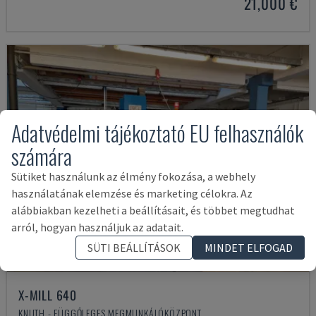
21,000 €
Adatvédelmi tájékoztató EU felhasználók
számára
Sütiket használunk az élmény fokozása, a webhely
használatának elemzése és marketing célokra. Az
alábbiakban kezelheti a beállításait, és többet megtudhat
arról, hogyan használjuk az adatait.
SÜTI BEÁLLÍTÁSOK
MINDET ELFOGAD
X-MILL 640
KNUTH - FÜGGŐLEGES MEGMUNKÁLÓKÖZPONT