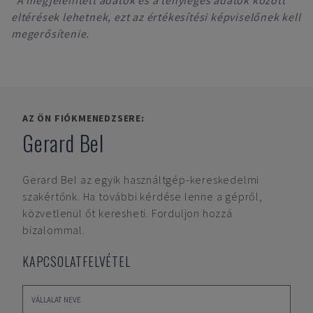
*A megjelenített adatok és a tényleges adatok között
eltérések lehetnek, ezt az értékesítési képviselőnek kell
megerősítenie.
AZ ÖN FIÓKMENEDZSERE:
Gerard Bel
Gerard Bel
az egyik használtgép-kereskedelmi
szakértőnk. Ha további kérdése lenne a gépről,
közvetlenül őt keresheti. Forduljon hozzá
bizalommal.
KAPCSOLATFELVÉTEL