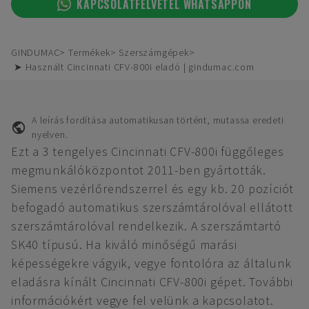
KAPCSOLATFELVÉTEL WHATSAPPON
GINDUMAC
Termékek
Szerszámgépek
➤ Használt Cincinnati CFV-800i eladó | gindumac.com
A leírás fordítása automatikusan történt, mutassa eredeti
nyelven.
Ezt a 3 tengelyes Cincinnati CFV-800i függőleges
megmunkálóközpontot 2011-ben gyártották.
Siemens vezérlőrendszerrel és egy kb. 20 pozíciót
befogadó automatikus szerszámtárolóval ellátott
szerszámtárolóval rendelkezik. A szerszámtartó
SK40 típusú. Ha kiváló minőségű marási
képességekre vágyik, vegye fontolóra az általunk
eladásra kínált Cincinnati CFV-800i gépet. További
információkért vegye fel velünk a kapcsolatot.