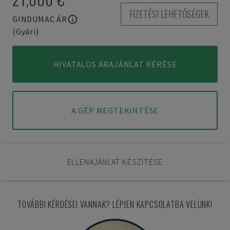
FIZETÉSI LEHETŐSÉGEK
GINDUMAC ÁR
(Gyári)
HIVATALOS ÁRAJÁNLAT KÉRÉSE
A GÉP MEGTEKINTÉSE
ELLENAJÁNLAT KÉSZÍTÉSE
TOVÁBBI KÉRDÉSEI VANNAK? LÉPJEN KAPCSOLATBA VELÜNK!