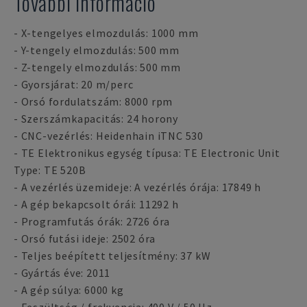
További információ
- X-tengelyes elmozdulás: 1000 mm
- Y-tengely elmozdulás: 500 mm
- Z-tengely elmozdulás: 500 mm
- Gyorsjárat: 20 m/perc
- Orsó fordulatszám: 8000 rpm
- Szerszámkapacitás: 24 horony
- CNC-vezérlés: Heidenhain iTNC 530
- TE Elektronikus egység típusa: TE Electronic Unit
Type: TE 520B
- A vezérlés üzemideje: A vezérlés órája: 17849 h
- A gép bekapcsolt órái: 11292 h
- Programfutás órák: 2726 óra
- Orsó futási ideje: 2502 óra
- Teljes beépített teljesítmény: 37 kW
- Gyártás éve: 2011
- A gép súlya: 6000 kg