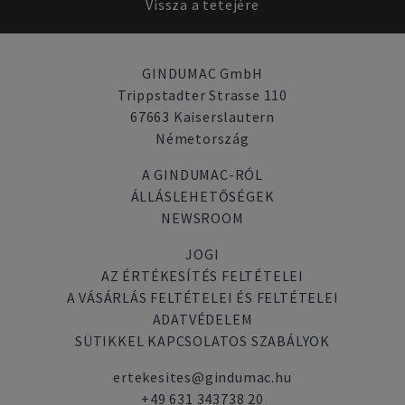
Vissza a tetejére
GINDUMAC GmbH
Trippstadter Strasse 110
67663 Kaiserslautern
Németország
A GINDUMAC-RÓL
ÁLLÁSLEHETŐSÉGEK
NEWSROOM
JOGI
AZ ÉRTÉKESÍTÉS FELTÉTELEI
A VÁSÁRLÁS FELTÉTELEI ÉS FELTÉTELEI
ADATVÉDELEM
SÜTIKKEL KAPCSOLATOS SZABÁLYOK
ertekesites@gindumac.hu
+49 631 343738 20