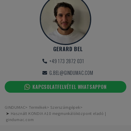
GERARD BEL
+49 173 2872 031
G.BEL@GINDUMAC.COM
KAPCSOLATFELVÉTEL WHATSAPPON
GINDUMAC
Termékek
Szerszámgépek
➤ Használt KONDIA A10 megmunkálóközpont eladó |
gindumac.com