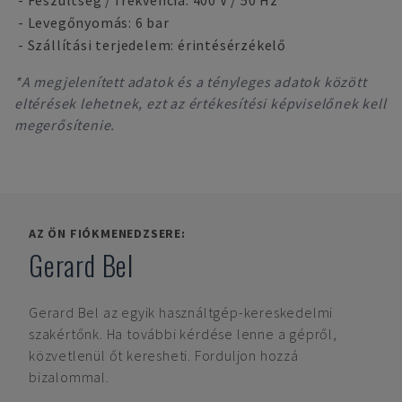
- Feszültség / frekvencia: 400 V / 50 Hz
- Levegőnyomás: 6 bar
- Szállítási terjedelem: érintésérzékelő
*A megjelenített adatok és a tényleges adatok között
eltérések lehetnek, ezt az értékesítési képviselőnek kell
megerősítenie.
AZ ÖN FIÓKMENEDZSERE:
Gerard Bel
Gerard Bel
az egyik használtgép-kereskedelmi
szakértőnk. Ha további kérdése lenne a gépről,
közvetlenül őt keresheti. Forduljon hozzá
bizalommal.