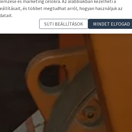
lemzése és marketing célokra. Az alábbiakban kezelheti a
eállításait, és többet megtudhat arról, hogyan használjuk az
datait.
SÜTI BEÁLLÍTÁSOK
MINDET ELFOGAD