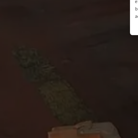
e
b
a