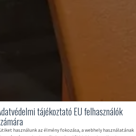
Adatvédelmi tájékoztató EU felhasználók
számára
ütiket használunk az élmény fokozása, a webhely használatának