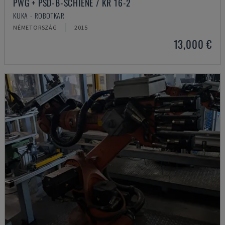
PWG + PSD-B-SCHIENE / KR 16-2
KUKA - ROBOTKAR
NÉMETORSZÁG
2015
13,000 €