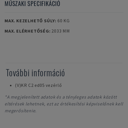
MŰSZAKI SPECIFIKÁCIÓ
MAX. KEZELHETŐ SÚLY
:
60 KG
MAX. ELÉRHETŐSÉG
:
2033 MM
További információ
(V)KR C2 ed05 vezérlő
*A megjelenített adatok és a tényleges adatok között
eltérések lehetnek, ezt az értékesítési képviselőnek kell
megerősítenie.