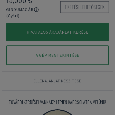
FIZETÉSI LEHETŐSÉGEK
GINDUMAC ÁR
(Gyári)
HIVATALOS ÁRAJÁNLAT KÉRÉSE
A GÉP MEGTEKINTÉSE
ELLENAJÁNLAT KÉSZÍTÉSE
TOVÁBBI KÉRDÉSEI VANNAK? LÉPJEN KAPCSOLATBA VELÜNK!