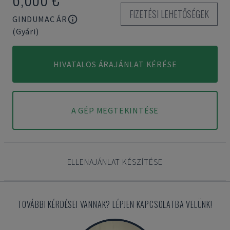
FIZETÉSI LEHETŐSÉGEK
GINDUMAC ÁR
(Gyári)
HIVATALOS ÁRAJÁNLAT KÉRÉSE
A GÉP MEGTEKINTÉSE
ELLENAJÁNLAT KÉSZÍTÉSE
TOVÁBBI KÉRDÉSEI VANNAK? LÉPJEN KAPCSOLATBA VELÜNK!