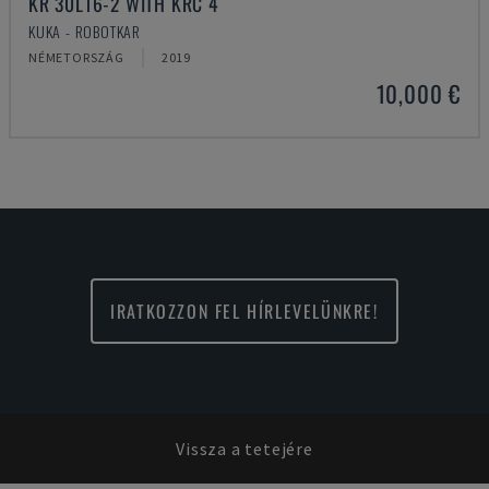
KR 30L16-2 WITH KRC 4
KUKA - ROBOTKAR
NÉMETORSZÁG
2019
10,000 €
IRATKOZZON FEL HÍRLEVELÜNKRE!
Vissza a tetejére