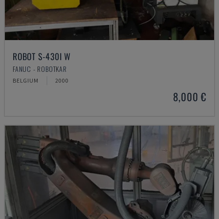
ROBOT S-430I W
FANUC - ROBOTKAR
BELGIUM
2000
8,000 €