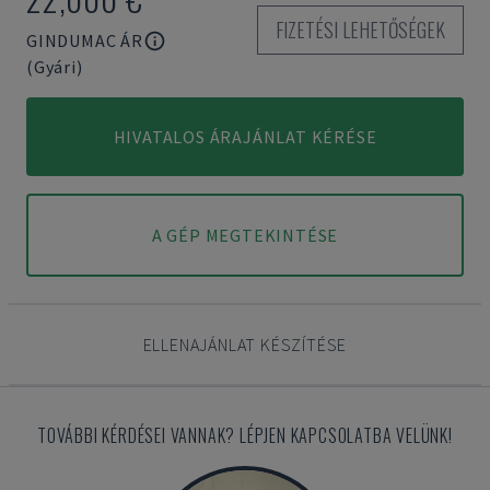
FIZETÉSI LEHETŐSÉGEK
GINDUMAC ÁR
(Gyári)
HIVATALOS ÁRAJÁNLAT KÉRÉSE
A GÉP MEGTEKINTÉSE
ELLENAJÁNLAT KÉSZÍTÉSE
TOVÁBBI KÉRDÉSEI VANNAK? LÉPJEN KAPCSOLATBA VELÜNK!