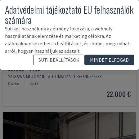
Adatvédelmi tájékoztató EU felhasználók
számára
Sütiket használunk az élmény fokozása, a webhely
használatának elemzése és marketing célokra. Az
alábbiakban kezelheti a beállításait, és többet megtudhat
arról, hogyan használjuk az adatait.
SÜTI BEÁLLÍTÁSOK
MINDET ELFOGAD
ES165D + RAIL
YASKAWA MOTOMAN - AUTOMATIZÁLÓ BERENDEZÉSEK
DÁNIA
2014
22,000 €