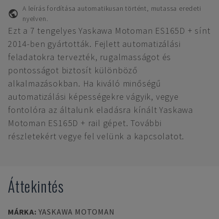
A leírás fordítása automatikusan történt, mutassa eredeti
nyelven.
Ezt a 7 tengelyes Yaskawa Motoman ES165D + sínt
2014-ben gyártották. Fejlett automatizálási
feladatokra tervezték, rugalmasságot és
pontosságot biztosít különböző
alkalmazásokban. Ha kiváló minőségű
automatizálási képességekre vágyik, vegye
fontolóra az általunk eladásra kínált Yaskawa
Motoman ES165D + rail gépet. További
részletekért vegye fel velünk a kapcsolatot.
Áttekintés
MÁRKA
:
YASKAWA MOTOMAN