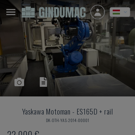
Yaskawa Motoman
-
ES165D + rail
DK-OTH-YAS-2014-00001
22,000 €