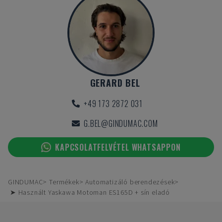
GERARD BEL
+49 173 2872 031
G.BEL@GINDUMAC.COM
KAPCSOLATFELVÉTEL WHATSAPPON
GINDUMAC
Termékek
Automatizáló berendezések
➤ Használt Yaskawa Motoman ES165D + sín eladó