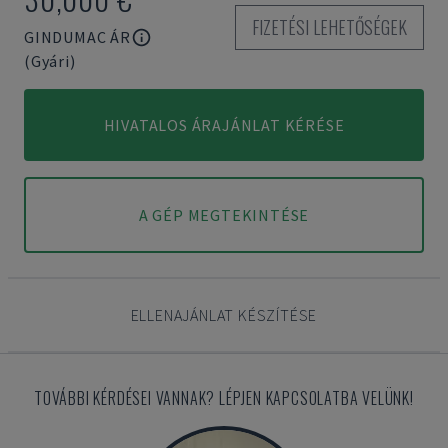
FIZETÉSI LEHETŐSÉGEK
GINDUMAC ÁR
(Gyári)
HIVATALOS ÁRAJÁNLAT KÉRÉSE
A GÉP MEGTEKINTÉSE
ELLENAJÁNLAT KÉSZÍTÉSE
TOVÁBBI KÉRDÉSEI VANNAK? LÉPJEN KAPCSOLATBA VELÜNK!