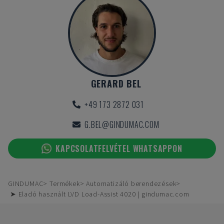
GERARD BEL
+49 173 2872 031
G.BEL@GINDUMAC.COM
KAPCSOLATFELVÉTEL WHATSAPPON
GINDUMAC
Termékek
Automatizáló berendezések
➤ Eladó használt LVD Load-Assist 4020 | gindumac.com