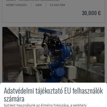
NÉMETORSZÁG
2008
30.000 ÓRA
30,000 €
Adatvédelmi tájékoztató EU felhasználók
számára
Sütiket használunk az élmény fokozása, a webhely