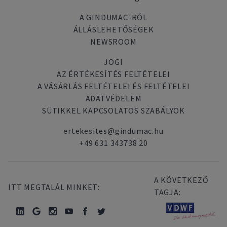
A GINDUMAC-RÓL
ÁLLÁSLEHETŐSÉGEK
NEWSROOM
JOGI
AZ ÉRTÉKESÍTÉS FELTÉTELEI
A VÁSÁRLÁS FELTÉTELEI ÉS FELTÉTELEI
ADATVÉDELEM
SÜTIKKEL KAPCSOLATOS SZABÁLYOK
ertekesites@gindumac.hu
+49 631 343738 20
A KÖVETKEZŐ
ITT MEGTALÁL MINKET:
TAGJA: