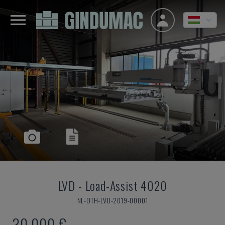
LVD
-
Load-Assist 4020
NL-OTH-LVD-2019-00001
30,000 €