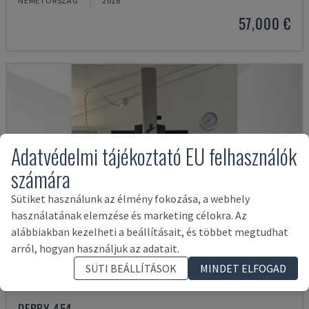
NÉMETORSZÁG
2018
57,000 €
Adatvédelmi tájékoztató EU felhasználók
számára
Sütiket használunk az élmény fokozása, a webhely
használatának elemzése és marketing célokra. Az
alábbiakban kezelheti a beállításait, és többet megtudhat
arról, hogyan használjuk az adatait.
SÜTI BEÁLLÍTÁSOK
MINDET ELFOGAD
DERBY 454