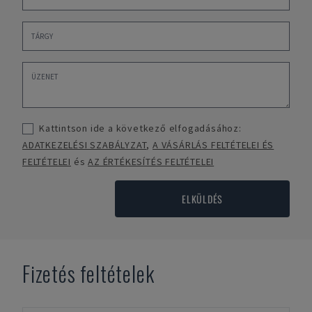
Kattintson ide a következő elfogadásához:
ADATKEZELÉSI SZABÁLYZAT
,
A VÁSÁRLÁS FELTÉTELEI ÉS
FELTÉTELEI
és
AZ ÉRTÉKESÍTÉS FELTÉTELEI
ELKÜLDÉS
Fizetés feltételek