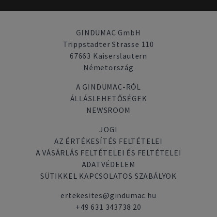
GINDUMAC GmbH
Trippstadter Strasse 110
67663 Kaiserslautern
Németország
A GINDUMAC-RÓL
ÁLLÁSLEHETŐSÉGEK
NEWSROOM
JOGI
AZ ÉRTÉKESÍTÉS FELTÉTELEI
A VÁSÁRLÁS FELTÉTELEI ÉS FELTÉTELEI
ADATVÉDELEM
SÜTIKKEL KAPCSOLATOS SZABÁLYOK
ertekesites@gindumac.hu
+49 631 343738 20