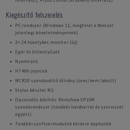
interfész), PI200 Combi (érzékelő interfész)
Kiegészítő felszerelés
PC rendszer (Windows 11, megfelel a Wenzel
jelenlegi követelményeinek)
2× 24 hüvelykes monitor (új)
Egér és billentyűzet
Nyomtató
HT400 joystick
MCR20 szondaváltó állvány (üres/nem lakott)
Stylus készlet M2
Opcionális bővítés: Renishaw SP25M
szondarendszer (további hardverrel és szervizzel
együtt)
További szoftvermodulok kérésre kaphatók