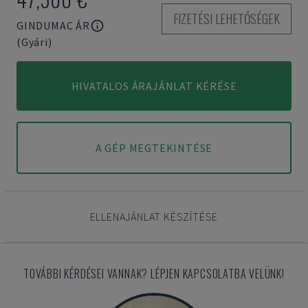
FIZETÉSI LEHETŐSÉGEK
GINDUMAC ÁR
(Gyári)
HIVATALOS ÁRAJÁNLAT KÉRÉSE
A GÉP MEGTEKINTÉSE
ELLENAJÁNLAT KÉSZÍTÉSE
TOVÁBBI KÉRDÉSEI VANNAK? LÉPJEN KAPCSOLATBA VELÜNK!