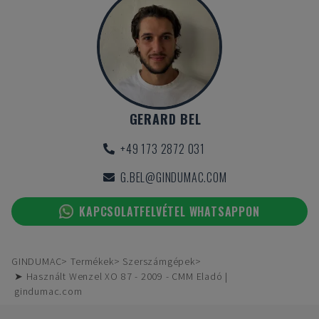
GERARD BEL
+49 173 2872 031
G.BEL@GINDUMAC.COM
KAPCSOLATFELVÉTEL WHATSAPPON
GINDUMAC
Termékek
Szerszámgépek
➤ Használt Wenzel XO 87 - 2009 - CMM Eladó |
gindumac.com