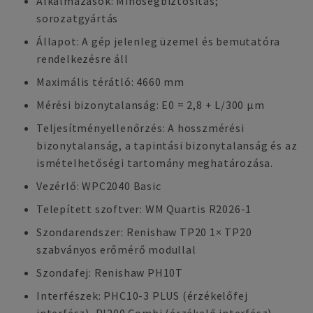
Alkalmazások: Minőségbiztosítás;
sorozatgyártás
Állapot: A gép jelenleg üzemel és bemutatóra
rendelkezésre áll
Maximális térátló: 4660 mm
Mérési bizonytalanság: E0 = 2,8 + L/300 µm
Teljesítményellenőrzés: A hosszmérési
bizonytalanság, a tapintási bizonytalanság és az
ismételhetőségi tartomány meghatározása.
Vezérlő: WPC2040 Basic
Telepített szoftver: WM Quartis R2026-1
Szondarendszer: Renishaw TP20 1× TP20
szabványos erőmérő modullal
Szondafej: Renishaw PH10T
Interfészek: PHC10-3 PLUS (érzékelőfej