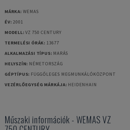
MÁRKA
:
WEMAS
ÉV
:
2001
MODELL
:
VZ 750 CENTURY
TERMELÉSI ÓRÁK
:
13677
ALKALMAZÁSI TÍPUS
:
MARÁS
HELYSZÍN
:
NÉMETORSZÁG
GÉPTÍPUS
:
FÜGGŐLEGES MEGMUNKÁLÓKÖZPONT
VEZÉRLŐEGYSÉG MÁRKÁJA
:
HEIDENHAIN
Műszaki információk
-
WEMAS
VZ
750 CENTURY