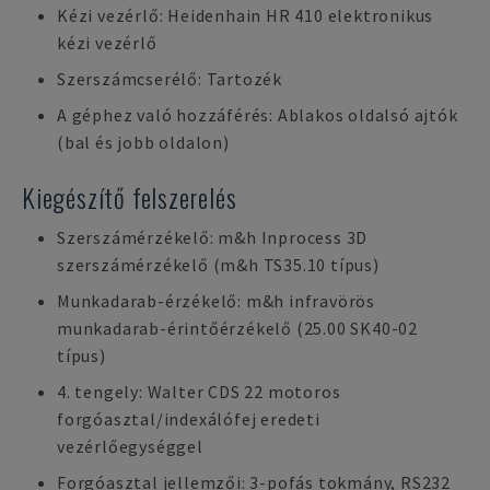
Kézi vezérlő: Heidenhain HR 410 elektronikus
kézi vezérlő
Szerszámcserélő: Tartozék
A géphez való hozzáférés: Ablakos oldalsó ajtók
(bal és jobb oldalon)
Kiegészítő felszerelés
Szerszámérzékelő: m&h Inprocess 3D
szerszámérzékelő (m&h TS35.10 típus)
Munkadarab-érzékelő: m&h infravörös
munkadarab-érintőérzékelő (25.00 SK40-02
típus)
4. tengely: Walter CDS 22 motoros
forgóasztal/indexálófej eredeti
vezérlőegységgel
Forgóasztal jellemzői: 3-pofás tokmány, RS232