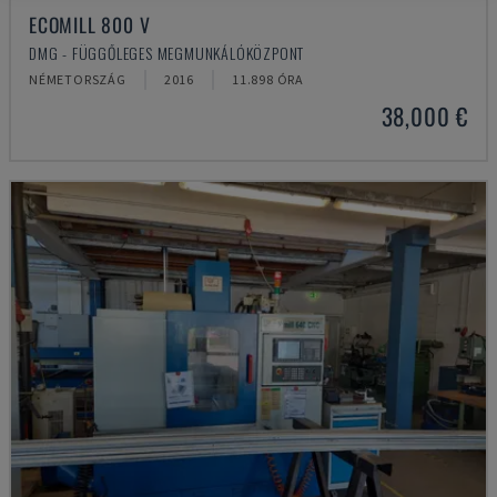
ECOMILL 800 V
DMG - FÜGGŐLEGES MEGMUNKÁLÓKÖZPONT
NÉMETORSZÁG
2016
11.898 ÓRA
38,000 €