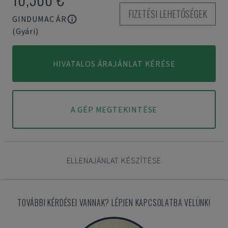
FIZETÉSI LEHETŐSÉGEK
GINDUMAC ÁR
(Gyári)
HIVATALOS ÁRAJÁNLAT KÉRÉSE
A GÉP MEGTEKINTÉSE
ELLENAJÁNLAT KÉSZÍTÉSE
TOVÁBBI KÉRDÉSEI VANNAK? LÉPJEN KAPCSOLATBA VELÜNK!