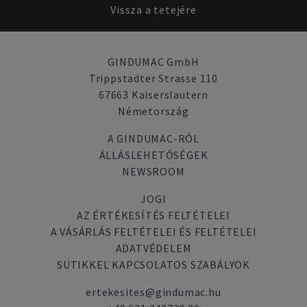
Vissza a tetejére
GINDUMAC GmbH
Trippstadter Strasse 110
67663 Kaiserslautern
Németország
A GINDUMAC-RÓL
ÁLLÁSLEHETŐSÉGEK
NEWSROOM
JOGI
AZ ÉRTÉKESÍTÉS FELTÉTELEI
A VÁSÁRLÁS FELTÉTELEI ÉS FELTÉTELEI
ADATVÉDELEM
SÜTIKKEL KAPCSOLATOS SZABÁLYOK
ertekesites@gindumac.hu