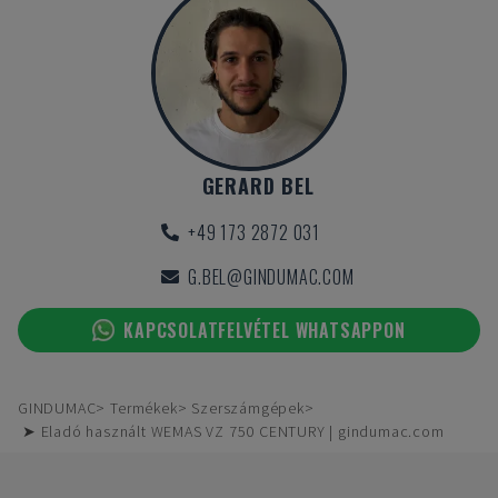
GERARD BEL
+49 173 2872 031
G.BEL@GINDUMAC.COM
KAPCSOLATFELVÉTEL WHATSAPPON
GINDUMAC
Termékek
Szerszámgépek
➤ Eladó használt WEMAS VZ 750 CENTURY | gindumac.com