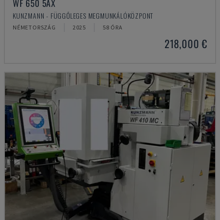
WF 650 5AX
KUNZMANN - FÜGGŐLEGES MEGMUNKÁLÓKÖZPONT
NÉMETORSZÁG
2025
58 ÓRA
218,000 €