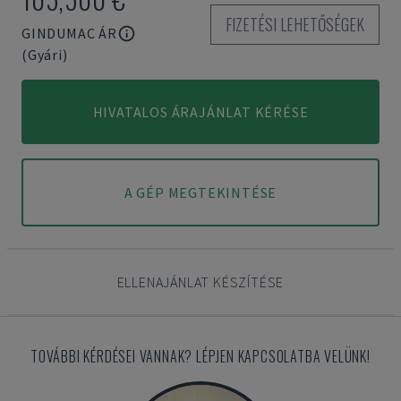
FIZETÉSI LEHETŐSÉGEK
GINDUMAC ÁR
(Gyári)
HIVATALOS ÁRAJÁNLAT KÉRÉSE
A GÉP MEGTEKINTÉSE
ELLENAJÁNLAT KÉSZÍTÉSE
TOVÁBBI KÉRDÉSEI VANNAK? LÉPJEN KAPCSOLATBA VELÜNK!