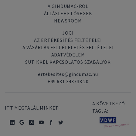
A GINDUMAC-RÓL
ÁLLÁSLEHETŐSÉGEK
NEWSROOM
JOGI
AZ ÉRTÉKESÍTÉS FELTÉTELEI
A VÁSÁRLÁS FELTÉTELEI ÉS FELTÉTELEI
ADATVÉDELEM
SÜTIKKEL KAPCSOLATOS SZABÁLYOK
ertekesites@gindumac.hu
+49 631 343738 20
A KÖVETKEZŐ
ITT MEGTALÁL MINKET:
TAGJA: