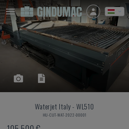
Waterjet Italy
-
WL510
HU-CUT-WAT-2022-00001
105,500 €