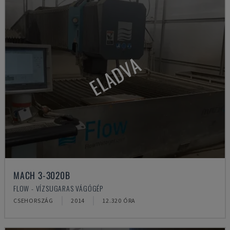
ELADVA
MACH 3-3020B
FLOW - VÍZSUGARAS VÁGÓGÉP
CSEHORSZÁG
2014
12.320 ÓRA