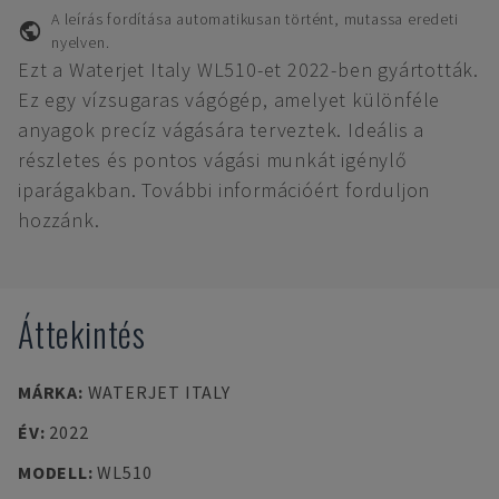
A leírás fordítása automatikusan történt, mutassa eredeti
nyelven.
Ezt a Waterjet Italy WL510-et 2022-ben gyártották.
Ez egy vízsugaras vágógép, amelyet különféle
anyagok precíz vágására terveztek. Ideális a
részletes és pontos vágási munkát igénylő
iparágakban. További információért forduljon
hozzánk.
Áttekintés
MÁRKA
:
WATERJET ITALY
ÉV
:
2022
MODELL
:
WL510