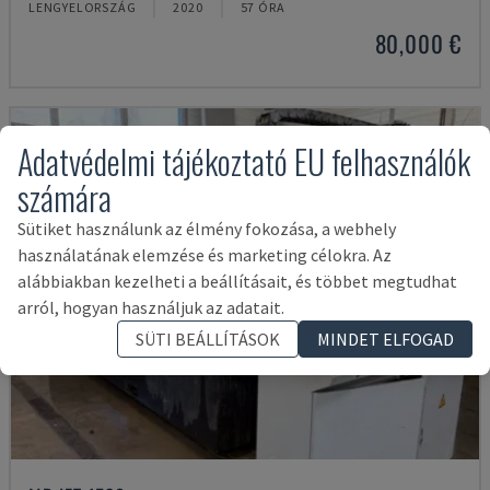
LENGYELORSZÁG
2020
57 ÓRA
80,000 €
Adatvédelmi tájékoztató EU felhasználók
számára
Sütiket használunk az élmény fokozása, a webhely
használatának elemzése és marketing célokra. Az
alábbiakban kezelheti a beállításait, és többet megtudhat
arról, hogyan használjuk az adatait.
SÜTI BEÁLLÍTÁSOK
MINDET ELFOGAD