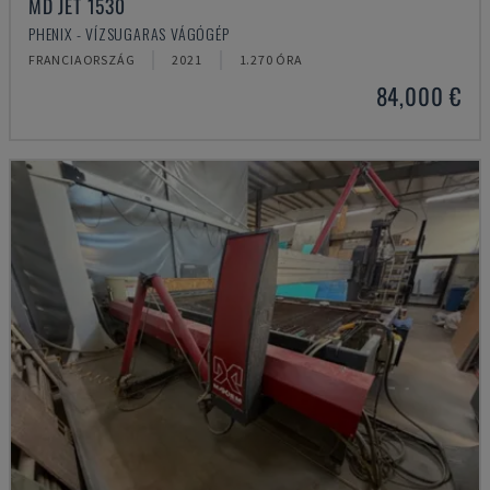
MD JET 1530
PHENIX - VÍZSUGARAS VÁGÓGÉP
FRANCIAORSZÁG
2021
1.270 ÓRA
84,000 €