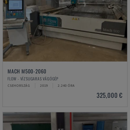
MACH M500-2060
FLOW - VÍZSUGARAS VÁGÓGÉP
CSEHORSZÁG
2019
2.240 ÓRA
325,000 €