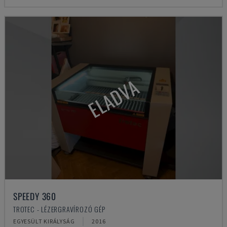
ELADVA
SPEEDY 360
TROTEC - LÉZERGRAVÍROZÓ GÉP
EGYESÜLT KIRÁLYSÁG
2016