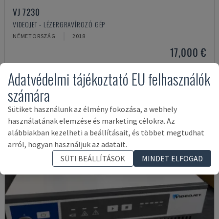
VJ 7230
VIDEOJET - LÉZERGRAVÍROZÓ GÉP
NÉMETORSZÁG
2018
17,000 €
Adatvédelmi tájékoztató EU felhasználók
számára
Sütiket használunk az élmény fokozása, a webhely
használatának elemzése és marketing célokra. Az
alábbiakban kezelheti a beállításait, és többet megtudhat
arról, hogyan használjuk az adatait.
SÜTI BEÁLLÍTÁSOK
MINDET ELFOGAD