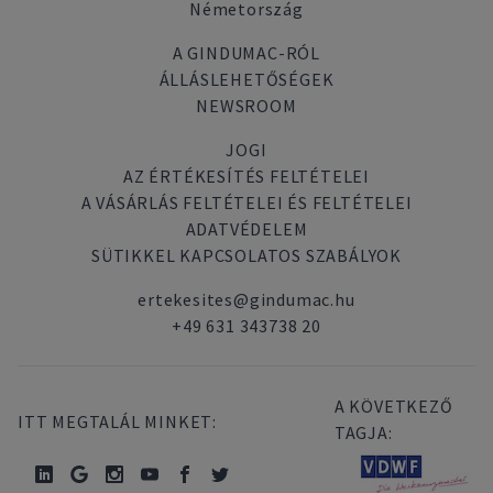
Németország
A GINDUMAC-RÓL
ÁLLÁSLEHETŐSÉGEK
NEWSROOM
JOGI
AZ ÉRTÉKESÍTÉS FELTÉTELEI
A VÁSÁRLÁS FELTÉTELEI ÉS FELTÉTELEI
ADATVÉDELEM
SÜTIKKEL KAPCSOLATOS SZABÁLYOK
ertekesites@gindumac.hu
+49 631 343738 20
A KÖVETKEZŐ
ITT MEGTALÁL MINKET:
TAGJA: