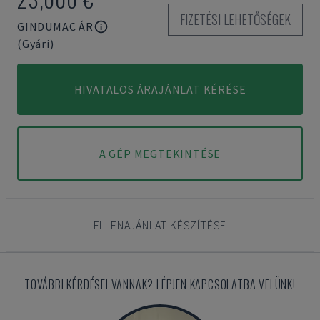
FIZETÉSI LEHETŐSÉGEK
GINDUMAC ÁR
(Gyári)
HIVATALOS ÁRAJÁNLAT KÉRÉSE
A GÉP MEGTEKINTÉSE
ELLENAJÁNLAT KÉSZÍTÉSE
TOVÁBBI KÉRDÉSEI VANNAK? LÉPJEN KAPCSOLATBA VELÜNK!