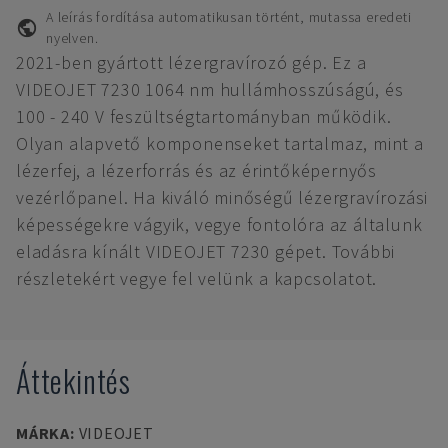
A leírás fordítása automatikusan történt, mutassa eredeti
nyelven.
2021-ben gyártott lézergravírozó gép. Ez a
VIDEOJET 7230 1064 nm hullámhosszúságú, és
100 - 240 V feszültségtartományban működik.
Olyan alapvető komponenseket tartalmaz, mint a
lézerfej, a lézerforrás és az érintőképernyős
vezérlőpanel. Ha kiváló minőségű lézergravírozási
képességekre vágyik, vegye fontolóra az általunk
eladásra kínált VIDEOJET 7230 gépet. További
részletekért vegye fel velünk a kapcsolatot.
Áttekintés
MÁRKA
:
VIDEOJET