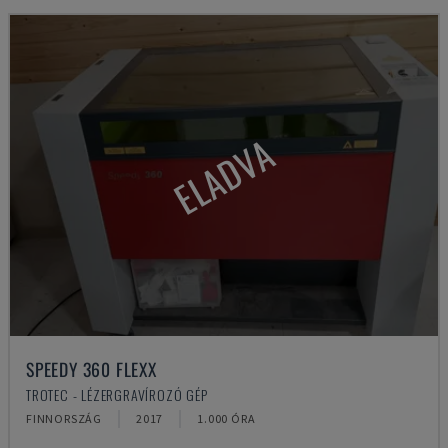
ELADVA
SPEEDY 360 FLEXX
TROTEC - LÉZERGRAVÍROZÓ GÉP
FINNORSZÁG
2017
1.000 ÓRA