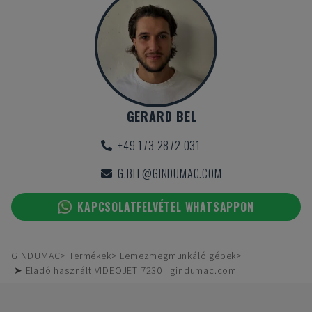
GERARD BEL
+49 173 2872 031
G.BEL@GINDUMAC.COM
KAPCSOLATFELVÉTEL WHATSAPPON
GINDUMAC
Termékek
Lemezmegmunkáló gépek
➤ Eladó használt VIDEOJET 7230 | gindumac.com