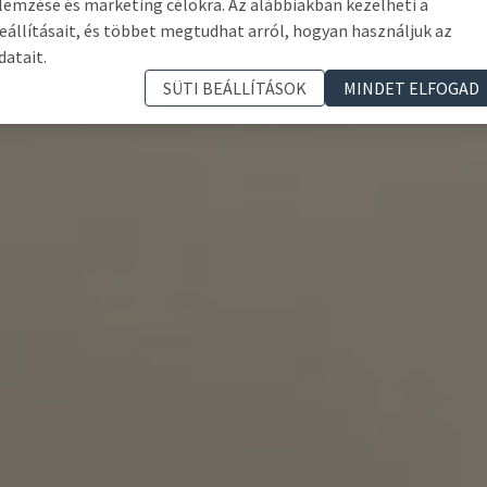
lemzése és marketing célokra. Az alábbiakban kezelheti a
eállításait, és többet megtudhat arról, hogyan használjuk az
datait.
SÜTI BEÁLLÍTÁSOK
MINDET ELFOGAD