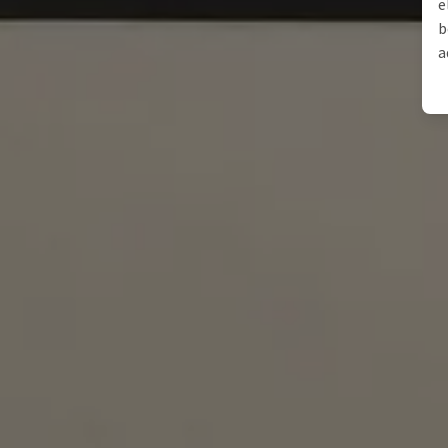
e
b
a