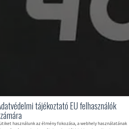
Adatvédelmi tájékoztató EU felhasználók
számára
ütiket használunk az élmény fokozása, a webhely használatának