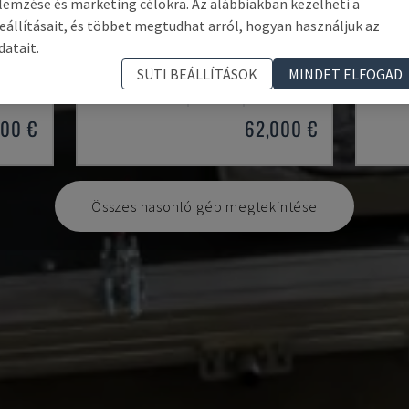
lemzése és marketing célokra. Az alábbiakban kezelheti a
eállításait, és többet megtudhat arról, hogyan használjuk az
datait.
AUDI TSV D5 TÜR
KR 2
SÜTI BEÁLLÍTÁSOK
MINDET ELFOGAD
CHANGO - ROBOTKAR
KUKA 
NÉMETORSZÁG
2020
200 ÓRA
OLASZ
500 €
62,000 €
Összes hasonló gép megtekintése