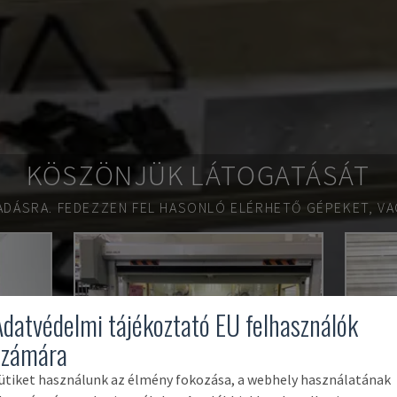
KÖSZÖNJÜK LÁTOGATÁSÁT
ADÁSRA.
FEDEZZEN FEL HASONLÓ ELÉRHETŐ GÉPEKET, VA
Adatvédelmi tájékoztató EU felhasználók
számára
ütiket használunk az élmény fokozása, a webhely használatának