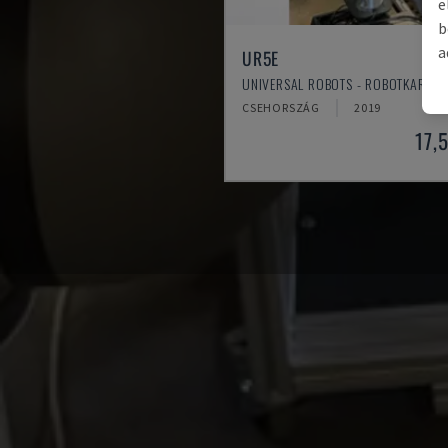
e
b
a
UR5E
UNIVERSAL ROBOTS - ROBOTKAR
CSEHORSZÁG
2019
17,