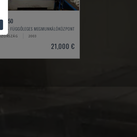
X 550
WOO - FÜGGŐLEGES MEGMUNKÁLÓKÖZPONT
SZORSZÁG
2003
21,000 €