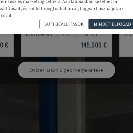
lemzése és marketing célokra. Az alábbiakban kezelheti a
eállításait, és többet megtudhat arról, hogyan használjuk az
datait.
U5-1530
MYN
SÜTI BEÁLLÍTÁSOK
MINDET ELFOGAD
ONT
SPINNER - FÜGGŐLEGES MEGMUNKÁLÓKÖZPONT
DAE
NÉMETORSZÁG
2021
6.000 ÓRA
OLA
0 €
145,000 €
Összes hasonló gép megtekintése