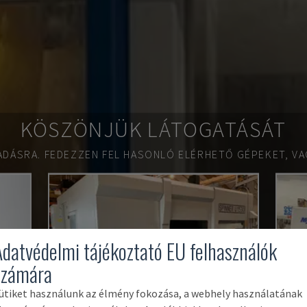
KÖSZÖNJÜK LÁTOGATÁSÁT
ADÁSRA.
FEDEZZEN FEL HASONLÓ ELÉRHETŐ GÉPEKET, VA
Adatvédelmi tájékoztató EU felhasználók
számára
ütiket használunk az élmény fokozása, a webhely használatának