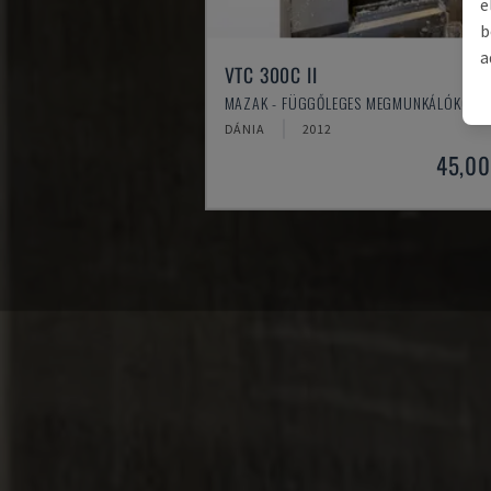
e
b
a
VTC 300C II
MAZAK - FÜGGŐLEGES MEGMUNKÁLÓKÖZP
DÁNIA
2012
45,00