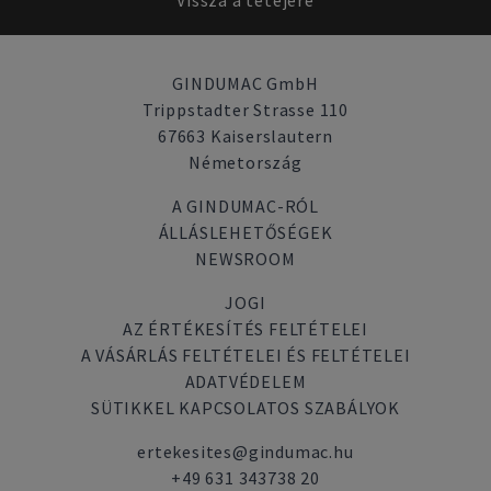
Vissza a tetejére
GINDUMAC GmbH
Trippstadter Strasse 110
67663 Kaiserslautern
Németország
A GINDUMAC-RÓL
ÁLLÁSLEHETŐSÉGEK
NEWSROOM
JOGI
AZ ÉRTÉKESÍTÉS FELTÉTELEI
A VÁSÁRLÁS FELTÉTELEI ÉS FELTÉTELEI
ADATVÉDELEM
SÜTIKKEL KAPCSOLATOS SZABÁLYOK
ertekesites@gindumac.hu
+49 631 343738 20