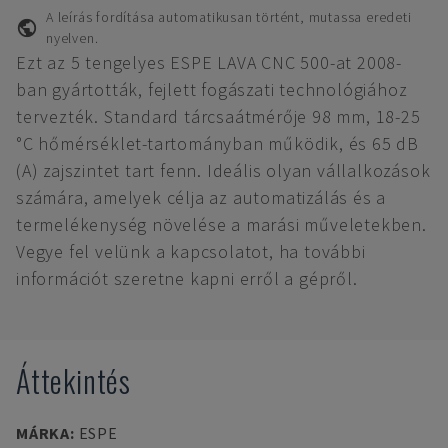
A leírás fordítása automatikusan történt, mutassa eredeti
nyelven.
Ezt az 5 tengelyes ESPE LAVA CNC 500-at 2008-
ban gyártották, fejlett fogászati technológiához
tervezték. Standard tárcsaátmérője 98 mm, 18-25
°C hőmérséklet-tartományban működik, és 65 dB
(A) zajszintet tart fenn. Ideális olyan vállalkozások
számára, amelyek célja az automatizálás és a
termelékenység növelése a marási műveletekben.
Vegye fel velünk a kapcsolatot, ha további
információt szeretne kapni erről a gépről.
Áttekintés
MÁRKA
:
ESPE