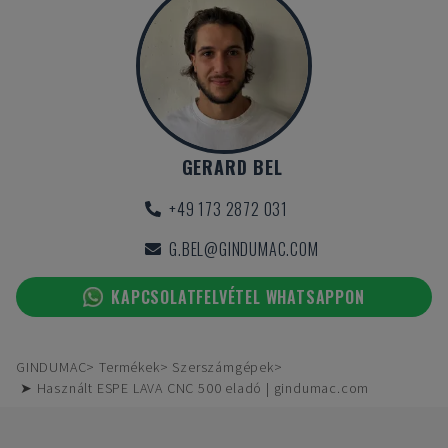
GERARD BEL
+49 173 2872 031
G.BEL@GINDUMAC.COM
KAPCSOLATFELVÉTEL WHATSAPPON
GINDUMAC
Termékek
Szerszámgépek
➤ Használt ESPE LAVA CNC 500 eladó | gindumac.com