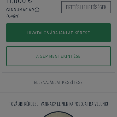
FIZETÉSI LEHETŐSÉGEK
GINDUMAC ÁR
(Gyári)
HIVATALOS ÁRAJÁNLAT KÉRÉSE
A GÉP MEGTEKINTÉSE
ELLENAJÁNLAT KÉSZÍTÉSE
TOVÁBBI KÉRDÉSEI VANNAK? LÉPJEN KAPCSOLATBA VELÜNK!