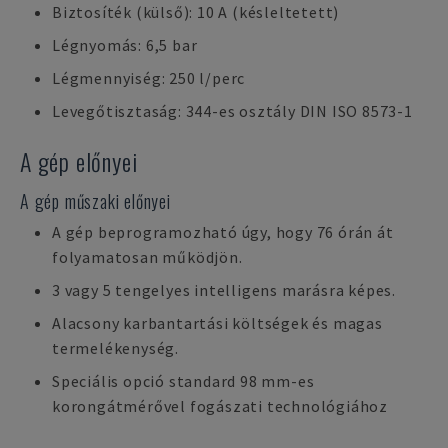
Biztosíték (külső): 10 A (késleltetett)
Légnyomás: 6,5 bar
Légmennyiség: 250 l/perc
Levegőtisztaság: 344-es osztály DIN ISO 8573-1
A gép előnyei
A gép műszaki előnyei
A gép beprogramozható úgy, hogy 76 órán át
folyamatosan működjön.
3 vagy 5 tengelyes intelligens marásra képes.
Alacsony karbantartási költségek és magas
termelékenység.
Speciális opció standard 98 mm-es
korongátmérővel fogászati technológiához