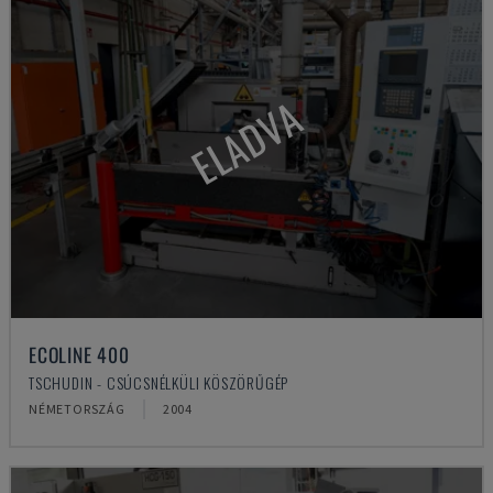
ELADVA
ECOLINE 400
TSCHUDIN - CSÚCSNÉLKÜLI KÖSZÖRŰGÉP
NÉMETORSZÁG
2004