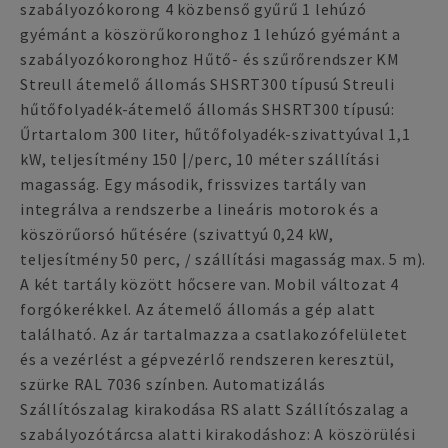
szabályozókorong 4 közbenső gyűrű 1 lehúzó
gyémánt a köszörűkoronghoz 1 lehúzó gyémánt a
szabályozókoronghoz Hűtő- és szűrőrendszer KM
Streull átemelő állomás SHSRT300 típusú Streuli
hűtőfolyadék-átemelő állomás SHSRT300 típusú:
Űrtartalom 300 liter, hűtőfolyadék-szivattyúval 1,1
kW, teljesítmény 150 |/perc, 10 méter szállítási
magasság. Egy második, frissvizes tartály van
integrálva a rendszerbe a lineáris motorok és a
köszörűorsó hűtésére (szivattyú 0,24 kW,
teljesítmény 50 perc, / szállítási magasság max. 5 m).
A két tartály között hőcsere van. Mobil változat 4
forgókerékkel. Az átemelő állomás a gép alatt
található. Az ár tartalmazza a csatlakozófelületet
és a vezérlést a gépvezérlő rendszeren keresztül,
szürke RAL 7036 színben. Automatizálás
Szállítószalag kirakodása RS alatt Szállítószalag a
szabályozótárcsa alatti kirakodáshoz: A köszörülési