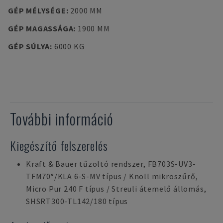
GÉP MÉLYSÉGE
:
2000 MM
GÉP MAGASSÁGA
:
1900 MM
GÉP SÚLYA
:
6000 KG
További információ
Kiegészítő felszerelés
Kraft & Bauer tűzoltó rendszer, FB703S-UV3-
TFM70°/KLA 6-S-MV típus / Knoll mikroszűrő,
Micro Pur 240 F típus / Streuli átemelő állomás,
SHSRT300-TL142/180 típus