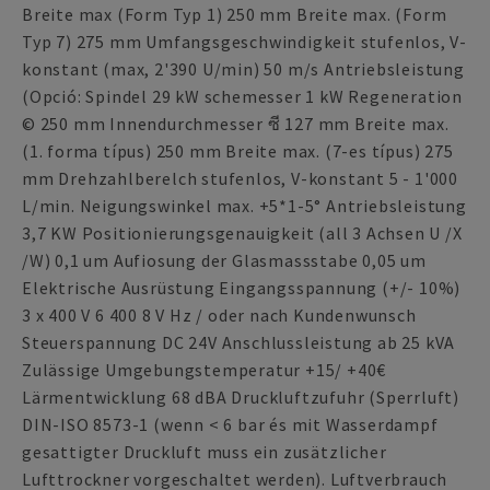
Breite max (Form Typ 1) 250 mm Breite max. (Form
Typ 7) 275 mm Umfangsgeschwindigkeit stufenlos, V-
konstant (max, 2'390 U/min) 50 m/s Antriebsleistung
(Opció: Spindel 29 kW schemesser 1 kW Regeneration
© 250 mm Innendurchmesser ซี 127 mm Breite max.
(1. forma típus) 250 mm Breite max. (7-es típus) 275
mm Drehzahlberelch stufenlos, V-konstant 5 - 1'000
L/min. Neigungswinkel max. +5*1-5° Antriebsleistung
3,7 KW Positionierungsgenauigkeit (all 3 Achsen U /X
/W) 0,1 um Aufiosung der Glasmassstabe 0,05 um
Elektrische Ausrüstung Eingangsspannung (+/- 10%)
3 x 400 V 6 400 8 V Hz / oder nach Kundenwunsch
Steuerspannung DC 24V Anschlussleistung ab 25 kVA
Zulässige Umgebungstemperatur +15/ +40€
Lärmentwicklung 68 dBA Druckluftzufuhr (Sperrluft)
DIN-ISO 8573-1 (wenn < 6 bar és mit Wasserdampf
gesattigter Druckluft muss ein zusätzlicher
Lufttrockner vorgeschaltet werden). Luftverbrauch