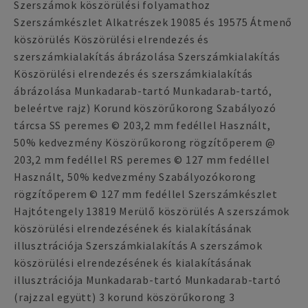
Szerszámok köszörülési folyamathoz
Szerszámkészlet Alkatrészek 19085 és 19575 Átmenő
köszörülés Köszörülési elrendezés és
szerszámkialakítás ábrázolása Szerszámkialakítás
Köszörülési elrendezés és szerszámkialakítás
ábrázolása Munkadarab-tartó Munkadarab-tartó,
beleértve rajz) Korund köszörűkorong Szabályozó
tárcsa SS peremes © 203,2 mm fedéllel Használt,
50% kedvezmény Köszörűkorong rögzítőperem @
203,2 mm fedéllel RS peremes © 127 mm fedéllel
Használt, 50% kedvezmény Szabályozókorong
rögzítőperem © 127 mm fedéllel Szerszámkészlet
Hajtótengely 13819 Merülő köszörülés A szerszámok
köszörülési elrendezésének és kialakításának
illusztrációja Szerszámkialakítás A szerszámok
köszörülési elrendezésének és kialakításának
illusztrációja Munkadarab-tartó Munkadarab-tartó
(rajzzal együtt) 3 korund köszörűkorong 3