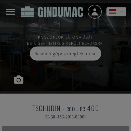
KÖSZÖNJÜK LÁTOGATÁSÁT
EZ A GÉP NEMRÉG KERÜLT ELADÁSRA.
Hasonló gépek megtekintése
TSCHUDIN
-
ecoLine 400
DE-GRI-TSC-2013-00001