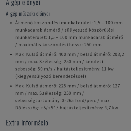
A gép előnyei
A gép műszaki előnyei
Átmenő köszörülési munkaterület: 1,5 – 100 mm
munkadarab átmérő / süllyesztő köszörülési
munkaterület: 1,5 – 100 mm munkadarab átmérő
/ maximális köszörülési hossz: 250 mm
Max. Külső átmérő: 400 mm / belső átmérő: 203,2
mm / max. Szélesség: 250 mm / kerületi
sebesség: 50 m/s / hajtásteljesítmény: 11 kw
(kiegyensúlyozó berendezéssel)
Max. Külső átmérő: 225 mm / belső átmérő: 127
mm / max. Szélesség: 250 mm /
sebességtartomány: 0-265 ford/perc / max.
Dőlésszög: +5/+5° / hajtásteljesítmény: 3,7 kw
Extra információ