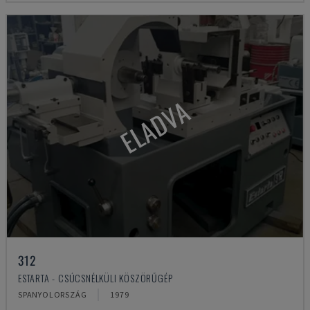
ELADVA
312
ESTARTA - CSÚCSNÉLKÜLI KÖSZÖRŰGÉP
SPANYOLORSZÁG
1979