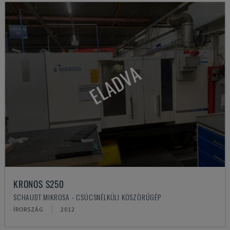
ELADVA
KRONOS S250
SCHAUDT MIKROSA - CSÚCSNÉLKÜLI KÖSZÖRŰGÉP
ÍRORSZÁG
2012