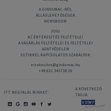
A GINDUMAC-RÓL
ÁLLÁSLEHETŐSÉGEK
NEWSROOM
JOGI
AZ ÉRTÉKESÍTÉS FELTÉTELEI
A VÁSÁRLÁS FELTÉTELEI ÉS FELTÉTELEI
ADATVÉDELEM
SÜTIKKEL KAPCSOLATOS SZABÁLYOK
ertekesites@gindumac.hu
+49 631 343738 20
A KÖVETKEZŐ
ITT MEGTALÁL MINKET:
TAGJA: