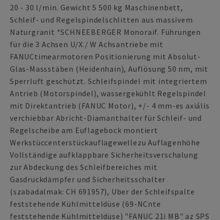
20 - 30 l/min. Gewicht 5 500 kg Maschinenbett,
Schleif- und Regelspindelschlitten aus massivem
Naturgranit *SCHNEEBERGER Monoraif. Führungen
für die 3 Achsen U/X./ W Achsantriebe mit
FANUCtimearmotoren Positionierung mit Absolut-
Glas-Massstäben (Heidenhain), Auflösung 50 nm, mit
Sperrluft geschützt. Schleifspindel mit integriertem
Antrieb (Motorspindel), wassergekühlt Regelspindel
mit Direktantrieb (FANUC Motor), +/- 4 mm-es axiális
verchiebbar Abricht-Diamanthalter für Schleif- und
Regelscheibe am Euflagebock montiert
Werkstüccenterstückauflagewellezu Auflagenhöhe
Vollständige aufklappbare Sicherheitsverschalung
zur Abdeckung des Schleifbereiches mit
Gasdruckdämpfer und Sicherheitsschalter
(szabadalmak: CH 691957), Uber der Schleifspalte
feststehende Kühlmitteldüse (69-NCnte
feststehende Kühlmitteldüse) "FANUC 21i MB" az SPS