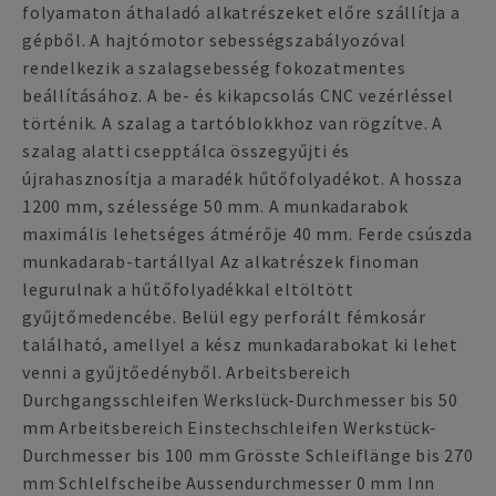
folyamaton áthaladó alkatrészeket előre szállítja a
gépből. A hajtómotor sebességszabályozóval
rendelkezik a szalagsebesség fokozatmentes
beállításához. A be- és kikapcsolás CNC vezérléssel
történik. A szalag a tartóblokkhoz van rögzítve. A
szalag alatti csepptálca összegyűjti és
újrahasznosítja a maradék hűtőfolyadékot. A hossza
1200 mm, szélessége 50 mm. A munkadarabok
maximális lehetséges átmérője 40 mm. Ferde csúszda
munkadarab-tartállyal Az alkatrészek finoman
legurulnak a hűtőfolyadékkal eltöltött
gyűjtőmedencébe. Belül egy perforált fémkosár
található, amellyel a kész munkadarabokat ki lehet
venni a gyűjtőedényből. Arbeitsbereich
Durchgangsschleifen Werkslück-Durchmesser bis 50
mm Arbeitsbereich Einstechschleifen Werkstück-
Durchmesser bis 100 mm Grösste Schleiflänge bis 270
mm Schlelfscheibe Aussendurchmesser 0 mm Inn