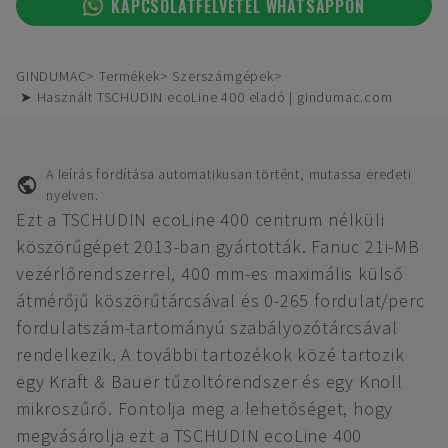
KAPCSOLATFELVÉTEL WHATSAPPON
GINDUMAC
Termékek
Szerszámgépek
➤ Használt TSCHUDIN ecoLine 400 eladó | gindumac.com
A leírás fordítása automatikusan történt, mutassa eredeti
nyelven.
Ezt a TSCHUDIN ecoLine 400 centrum nélküli
köszörűgépet 2013-ban gyártották. Fanuc 21i-MB
vezérlőrendszerrel, 400 mm-es maximális külső
átmérőjű köszörűtárcsával és 0-265 fordulat/perc
fordulatszám-tartományú szabályozótárcsával
rendelkezik. A további tartozékok közé tartozik
egy Kraft & Bauer tűzoltórendszer és egy Knoll
mikroszűrő. Fontolja meg a lehetőséget, hogy
megvásárolja ezt a TSCHUDIN ecoLine 400