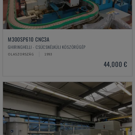
M300SP610 CNC3A
GHIRINGHELLI - CSÚCSNÉLKÜLI KÖSZÖRŰGÉP
OLASZORSZÁG
1993
44,000 €