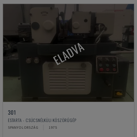
ELADVA
301
ESTARTA - CSÚCSNÉLKÜLI KÖSZÖRŰGÉP
SPANYOLORSZÁG
1975