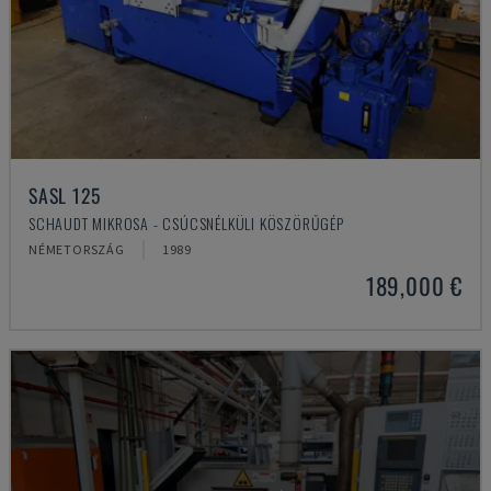
SASL 125
SCHAUDT MIKROSA - CSÚCSNÉLKÜLI KÖSZÖRŰGÉP
NÉMETORSZÁG
1989
189,000 €