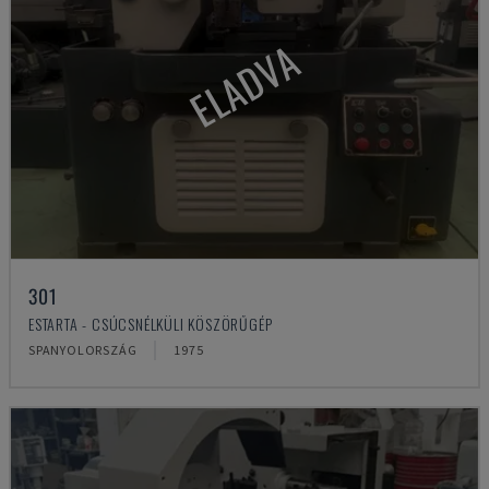
ELADVA
301
ESTARTA - CSÚCSNÉLKÜLI KÖSZÖRŰGÉP
SPANYOLORSZÁG
1975