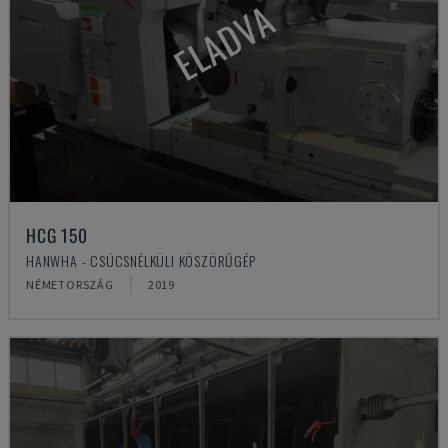
ELADVA
HCG 150
HANWHA - CSÚCSNÉLKÜLI KÖSZÖRŰGÉP
NÉMETORSZÁG
2019