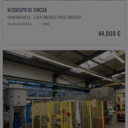
M300SP610 CNC3A
GHIRINGHELLI - CSÚCSNÉLKÜLI KÖSZÖRŰGÉP
OLASZORSZÁG
1993
44,000 €