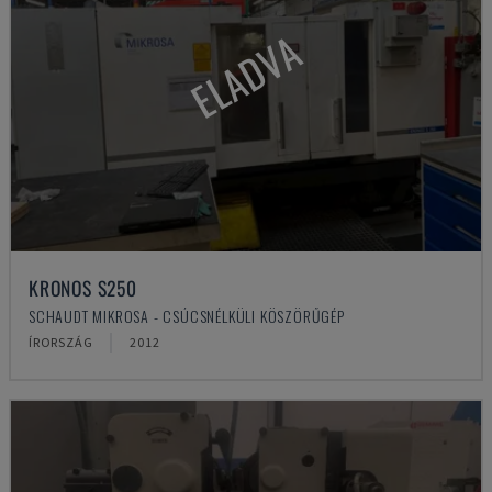
ELADVA
KRONOS S250
SCHAUDT MIKROSA - CSÚCSNÉLKÜLI KÖSZÖRŰGÉP
ÍRORSZÁG
2012