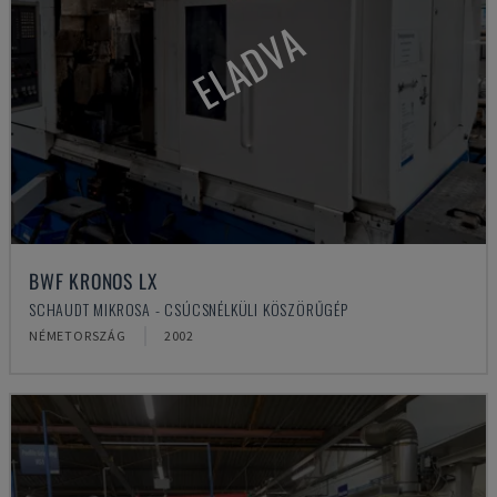
ELADVA
BWF KRONOS LX
SCHAUDT MIKROSA - CSÚCSNÉLKÜLI KÖSZÖRŰGÉP
NÉMETORSZÁG
2002