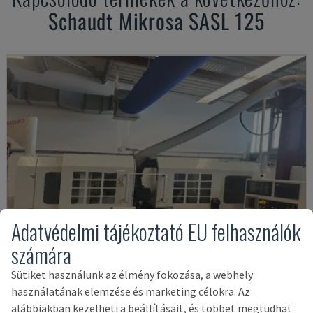
Schaudt Mikrosa
SASL 125
Adatvédelmi tájékoztató EU felhasználók
számára
Sütiket használunk az élmény fokozása, a webhely
használatának elemzése és marketing célokra. Az
PCB-4520-3
alábbiakban kezelheti a beállításait, és többet megtudhat