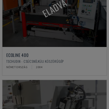
ELADVA
ECOLINE 400
TSCHUDIN - CSÚCSNÉLKÜLI KÖSZÖRŰGÉP
NÉMETORSZÁG
2004