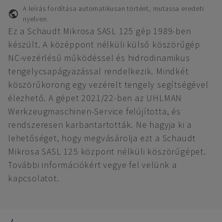
A leírás fordítása automatikusan történt, mutassa eredeti
nyelven.
Ez a Schaudt Mikrosa SASL 125 gép 1989-ben
készült. A középpont nélküli külső köszörűgép
NC-vezérlésű működéssel és hidrodinamikus
tengelycsapágyazással rendelkezik. Mindkét
köszörűkorong egy vezérelt tengely segítségével
élezhető. A gépet 2021/22-ben az UHLMAN
Werkzeugmaschinen-Service felújította, és
rendszeresen karbantartották. Ne hagyja ki a
lehetőséget, hogy megvásárolja ezt a Schaudt
Mikrosa SASL 125 központ nélküli köszörűgépet.
További információkért vegye fel velünk a
kapcsolatot.