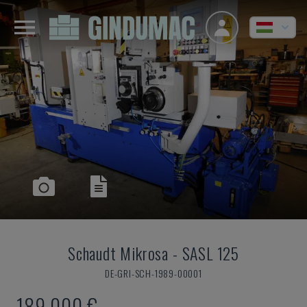
Schaudt Mikrosa
-
SASL 125
DE-GRI-SCH-1989-00001
189,000 €