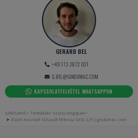
GERARD BEL
+49 173 2872 031
G.BEL@GINDUMAC.COM
KAPCSOLATFELVÉTEL WHATSAPPON
GINDUMAC
Termékek
Szerszámgépek
➤ Eladó használt Schaudt Mikrosa SASL 125 | gindumac.com