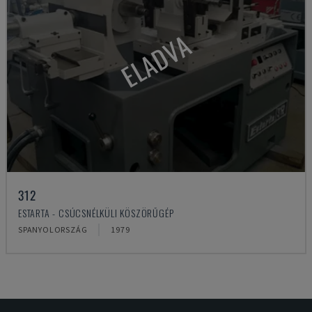
ELADVA
312
ESTARTA - CSÚCSNÉLKÜLI KÖSZÖRŰGÉP
SPANYOLORSZÁG
1979