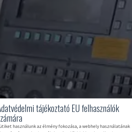
Adatvédelmi tájékoztató EU felhasználók
számára
ütiket használunk az élmény fokozása, a webhely használatának