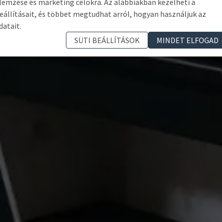
lemzése és marketing célokra. Az alábbiakban kezelheti a
eállításait, és többet megtudhat arról, hogyan használjuk az
datait.
SÜTI BEÁLLÍTÁSOK
MINDET ELFOGAD