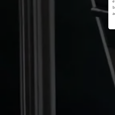
e
b
a