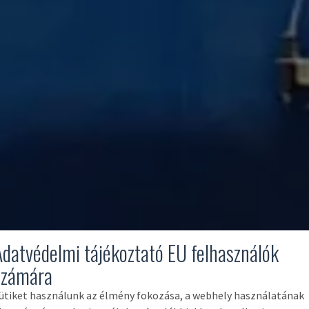
Adatvédelmi tájékoztató EU felhasználók
számára
ütiket használunk az élmény fokozása, a webhely használatának