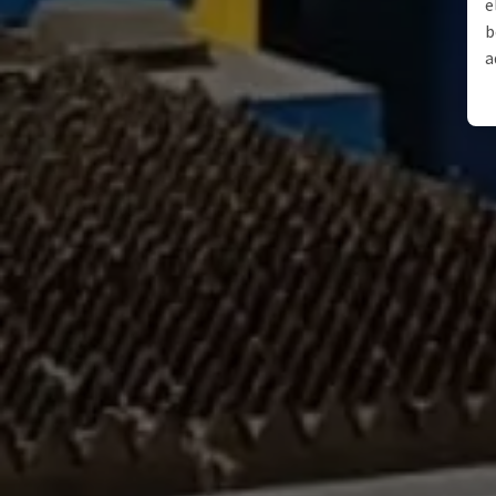
e
b
a