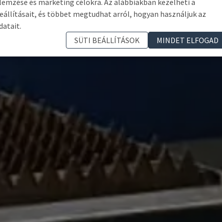
lemzése és marketing célokra. Az alábbiakban kezelheti a
eállításait, és többet megtudhat arról, hogyan használjuk az
datait.
SÜTI BEÁLLÍTÁSOK
MINDET ELFOGAD