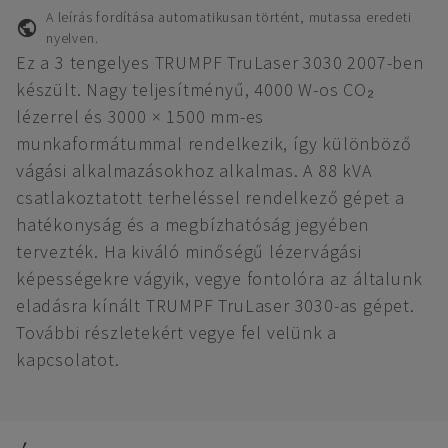
A leírás fordítása automatikusan történt, mutassa eredeti
nyelven.
Ez a 3 tengelyes TRUMPF TruLaser 3030 2007-ben
készült. Nagy teljesítményű, 4000 W-os CO₂
lézerrel és 3000 × 1500 mm-es
munkaformátummal rendelkezik, így különböző
vágási alkalmazásokhoz alkalmas. A 88 kVA
csatlakoztatott terheléssel rendelkező gépet a
hatékonyság és a megbízhatóság jegyében
tervezték. Ha kiváló minőségű lézervágási
képességekre vágyik, vegye fontolóra az általunk
eladásra kínált TRUMPF TruLaser 3030-as gépet.
További részletekért vegye fel velünk a
kapcsolatot.