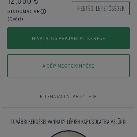
FIZETÉSI LEHETŐSÉGEK
GINDUMAC ÁR
(Gyári)
HIVATALOS ÁRAJÁNLAT KÉRÉSE
A GÉP MEGTEKINTÉSE
ELLENAJÁNLAT KÉSZÍTÉSE
TOVÁBBI KÉRDÉSEI VANNAK? LÉPJEN KAPCSOLATBA VELÜNK!