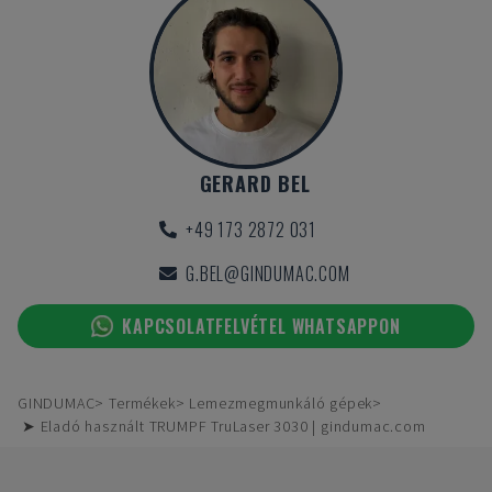
GERARD BEL
+49 173 2872 031
G.BEL@GINDUMAC.COM
KAPCSOLATFELVÉTEL WHATSAPPON
GINDUMAC
Termékek
Lemezmegmunkáló gépek
➤ Eladó használt TRUMPF TruLaser 3030 | gindumac.com