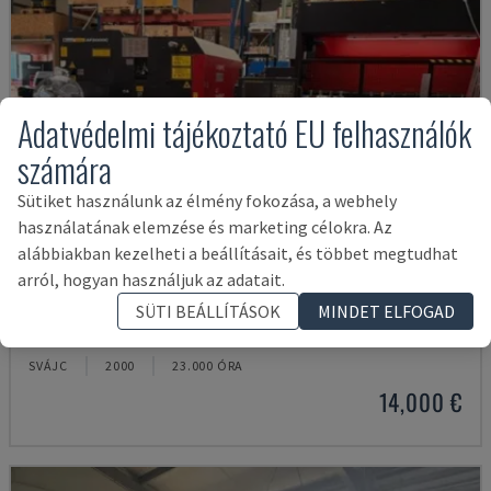
Adatvédelmi tájékoztató EU felhasználók
számára
Sütiket használunk az élmény fokozása, a webhely
használatának elemzése és marketing célokra. Az
alábbiakban kezelheti a beállításait, és többet megtudhat
arról, hogyan használjuk az adatait.
LC-2415ΑIII
SÜTI BEÁLLÍTÁSOK
MINDET ELFOGAD
AMADA - CO2 LÉZERVÁGÓ GÉP
SVÁJC
2000
23.000 ÓRA
14,000 €