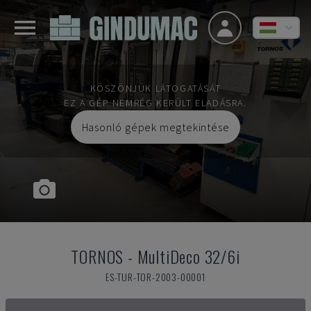
KÖSZÖNJÜK LÁTOGATÁSÁT
EZ A GÉP NEMRÉG KERÜLT ELADÁSRA.
Hasonló gépek megtekintése
TORNOS
-
MultiDeco 32/6i
ES-TUR-TOR-2003-00001