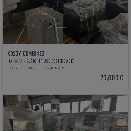
XD20V COMBINED
HANWHA - SVÁJCI TÍPUSÚ ESZTERGAGÉP
SVÁJC
2014
22.076 ÓRA
70,000 €