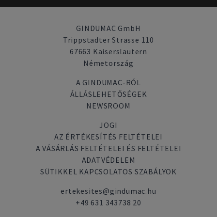
GINDUMAC GmbH
Trippstadter Strasse 110
67663 Kaiserslautern
Németország
A GINDUMAC-RÓL
ÁLLÁSLEHETŐSÉGEK
NEWSROOM
JOGI
AZ ÉRTÉKESÍTÉS FELTÉTELEI
A VÁSÁRLÁS FELTÉTELEI ÉS FELTÉTELEI
ADATVÉDELEM
SÜTIKKEL KAPCSOLATOS SZABÁLYOK
ertekesites@gindumac.hu
+49 631 343738 20