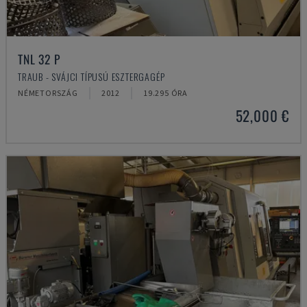
TNL 32 P
TRAUB - SVÁJCI TÍPUSÚ ESZTERGAGÉP
NÉMETORSZÁG
2012
19.295 ÓRA
52,000 €