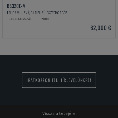
BS32CE-V
TSUGAMI - SVÁJCI TÍPUSÚ ESZTERGAGÉP
FRANCIAORSZÁG
2008
62,000 €
IRATKOZZON FEL HÍRLEVELÜNKRE!
Vissza a tetejére