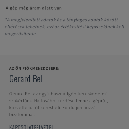
A gép még áram alatt van
*A megjelenített adatok és a tényleges adatok között
eltérések lehetnek, ezt az értékesítési képviselőnek kell
megerősítenie.
AZ ÖN FIÓKMENEDZSERE:
Gerard Bel
Gerard Bel
az egyik használtgép-kereskedelmi
szakértőnk. Ha további kérdése lenne a gépről,
közvetlenül őt keresheti. Forduljon hozzá
bizalommal.
KAPCSOLATFELVÉTEL