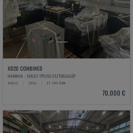
XD20 COMBINED
HANWHA - SVÁJCI TÍPUSÚ ESZTERGAGÉP
SVÁJC
2013
37.745 ÓRA
70,000 €