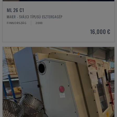
ML 26 C1
MAIER - SVÁJCI TÍPUSÚ ESZTERGAGÉP
FINNORSZÁG
2000
16,000 €