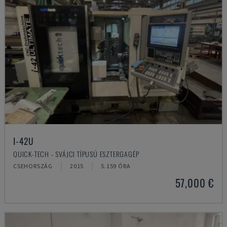
I-42U
QUICK-TECH - SVÁJCI TÍPUSÚ ESZTERGAGÉP
CSEHORSZÁG
2015
5.159 ÓRA
57,000 €