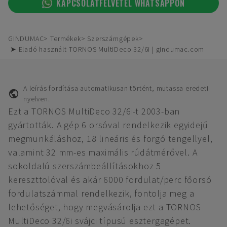
KAPCSOLATFELVÉTEL WHATSAPPON
GINDUMAC
Termékek
Szerszámgépek
➤ Eladó használt TORNOS MultiDeco 32/6i | gindumac.com
A leírás fordítása automatikusan történt, mutassa eredeti
nyelven.
Ezt a TORNOS MultiDeco 32/6i-t 2003-ban
gyártották. A gép 6 orsóval rendelkezik egyidejű
megmunkáláshoz, 18 lineáris és forgó tengellyel,
valamint 32 mm-es maximális rúdátmérővel. A
sokoldalú szerszámbeállításokhoz 5
kereszttolóval és akár 6000 fordulat/perc főorsó
fordulatszámmal rendelkezik, fontolja meg a
lehetőséget, hogy megvásárolja ezt a TORNOS
MultiDeco 32/6i svájci típusú esztergagépet.