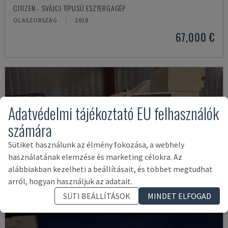
CITIZEN - SVÁJCI TÍPUSÚ ESZTERGAGÉP
OLASZORSZÁG
2018
67,000 €
Adatvédelmi tájékoztató EU felhasználók
számára
Sütiket használunk az élmény fokozása, a webhely
használatának elemzése és marketing célokra. Az
alábbiakban kezelheti a beállításait, és többet megtudhat
arról, hogyan használjuk az adatait.
SÜTI BEÁLLÍTÁSOK
MINDET ELFOGAD