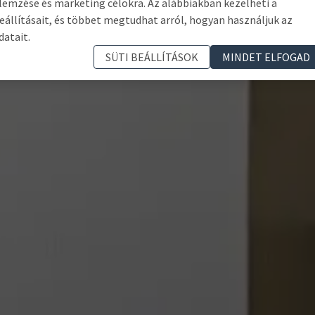
lemzése és marketing célokra. Az alábbiakban kezelheti a
eállításait, és többet megtudhat arról, hogyan használjuk az
datait.
SÜTI BEÁLLÍTÁSOK
MINDET ELFOGAD