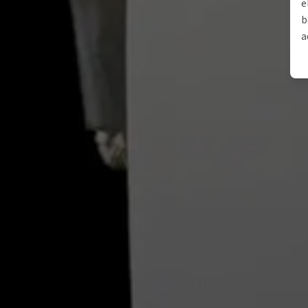
e
b
a