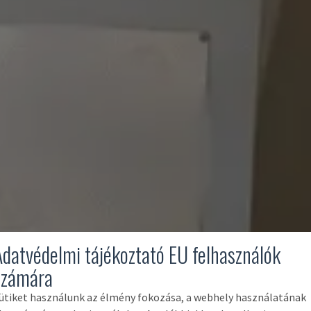
Adatvédelmi tájékoztató EU felhasználók
számára
ütiket használunk az élmény fokozása, a webhely használatának