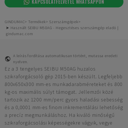
KAPCSOLATFELVÉTEL WHATSAPPON
GINDUMAC
Termékek
Szerszámgépek
➤ Használt SEIBU M50AG - Hegesztéses szerszámgép eladó |
gindumac.com
A leírás fordítása automatikusan történt, mutassa eredeti
nyelven.
Ez a 3 tengelyes SEIBU M50AG huzalos
szikraforgácsoló gép 2015-ben készült. Legfeljebb
800x650x300 mm-es munkadarabméreteket és 800
kg-os maximális súlyt támogat. Jellemzői közé
tartozik az 1200 mm/perc gyors haladási sebesség
és a 0,0001 mm-es finom inkrementálási lehetőség
a precíz megmunkáláshoz. Ha kiváló minőségű
szikraforgácsolási képességekre vágyik, vegye