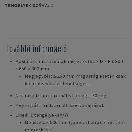
TENGELYEK SZÁMA
:
3
További információ
Maximális munkadarab méretek (Sz × D × H): 800
× 650 × 300 mm
Megjegyzés: ≥ 250 mm magasság esetén csak
koaxiális öblítés lehetséges.
A munkadarab maximális tömege: 800 kg
Meghajtási rendszer: AC szervohajtások
Lineáris tengelyek (X/Y)
Menetek: X 500 mm (jobbra/balra), Y 350 mm
(előre/hátra)