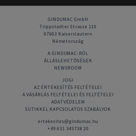
GINDUMAC GmbH
Trippstadter Strasse 110
67663 Kaiserslautern
Németország
A GINDUMAC-RÓL
ÁLLÁSLEHETŐSÉGEK
NEWSROOM
JOGI
AZ ÉRTÉKESÍTÉS FELTÉTELEI
A VÁSÁRLÁS FELTÉTELEI ÉS FELTÉTELEI
ADATVÉDELEM
SÜTIKKEL KAPCSOLATOS SZABÁLYOK
ertekesites@gindumac.hu
+49 631 343738 20