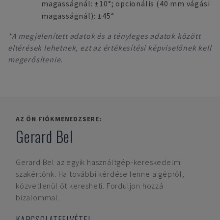
magasságnál: ±10°; opcionális (40 mm vágási
magasságnál): ±45°
*A megjelenített adatok és a tényleges adatok között
eltérések lehetnek, ezt az értékesítési képviselőnek kell
megerősítenie.
AZ ÖN FIÓKMENEDZSERE:
Gerard Bel
Gerard Bel
az egyik használtgép-kereskedelmi
szakértőnk. Ha további kérdése lenne a gépről,
közvetlenül őt keresheti. Forduljon hozzá
bizalommal.
KAPCSOLATFELVÉTEL