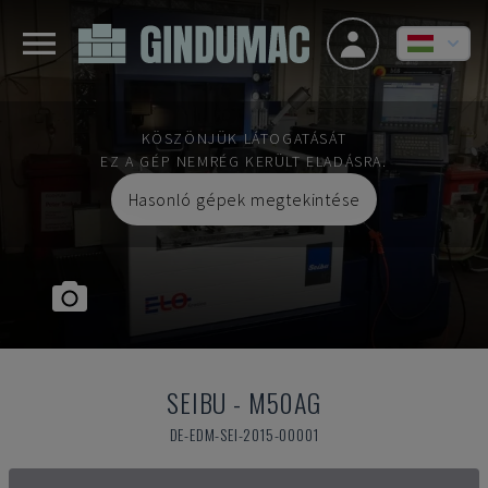
KÖSZÖNJÜK LÁTOGATÁSÁT
EZ A GÉP NEMRÉG KERÜLT ELADÁSRA.
Hasonló gépek megtekintése
SEIBU
-
M50AG
DE-EDM-SEI-2015-00001