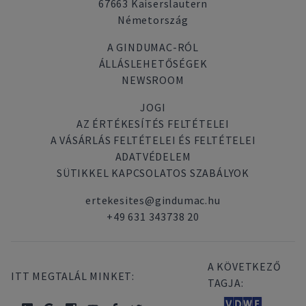
67663 Kaiserslautern
Németország
A GINDUMAC-RÓL
ÁLLÁSLEHETŐSÉGEK
NEWSROOM
JOGI
AZ ÉRTÉKESÍTÉS FELTÉTELEI
A VÁSÁRLÁS FELTÉTELEI ÉS FELTÉTELEI
ADATVÉDELEM
SÜTIKKEL KAPCSOLATOS SZABÁLYOK
ertekesites@gindumac.hu
+49 631 343738 20
A KÖVETKEZŐ
ITT MEGTALÁL MINKET:
TAGJA: