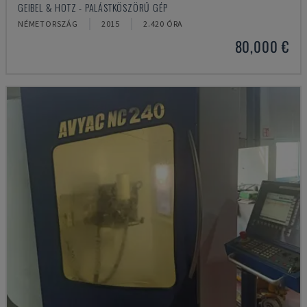
GEIBEL & HOTZ - PALÁSTKÖSZÖRŰ GÉP
NÉMETORSZÁG
2015
2.420 ÓRA
80,000 €