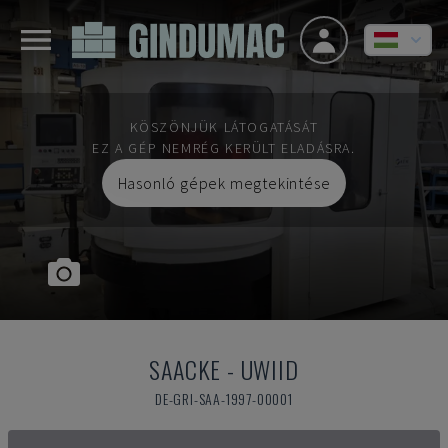
KÖSZÖNJÜK LÁTOGATÁSÁT
EZ A GÉP NEMRÉG KERÜLT ELADÁSRA.
Hasonló gépek megtekintése
SAACKE
-
UWIID
DE-GRI-SAA-1997-00001