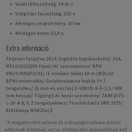
Vezérlőfeszültség: 24 dc v
Világítási feszültség: 230 v
Névleges teljesítmény: 30 kw
Névleges áram: 52,9 a
Extra információ
Teljesen felújítva 2024: Digitális hajtáserősítő/ 21A,
MDLU1021Q00 típus/ AC szervomotor/ BPH
095/5/N5QF2L02/ IE enkóder kábel 10 m (MDLU2-
BPH) univerzális/ Golyóscsavaros hajtás Y+ Z
tengelyhez/ (5 mm-es osztás) 2-UWIID-8-0-1/1/ 589
mm hosszú/ Tűgörgő és kosár szerelvény/ ZARF2575-
L-1V-A X, Y, Z tengelyekhez/ Tömítéstartó DRS 2575/
Állítóanya MSR25xl,5
*A megjelenített adatok és a tényleges adatok között
eltérések lehetnek, ezt az értékesítési képviselőnek kell