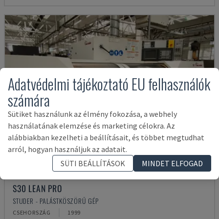
Adatvédelmi tájékoztató EU felhasználók
számára
Sütiket használunk az élmény fokozása, a webhely
használatának elemzése és marketing célokra. Az
alábbiakban kezelheti a beállításait, és többet megtudhat
arról, hogyan használjuk az adatait.
SÜTI BEÁLLÍTÁSOK
MINDET ELFOGAD
S30 LEAN PRO
STUDER - PALÁSTKÖSZÖRŰ GÉP
CSEHORSZÁG
1999