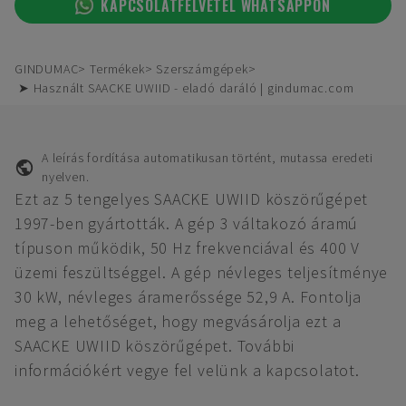
KAPCSOLATFELVÉTEL WHATSAPPON
GINDUMAC
Termékek
Szerszámgépek
➤ Használt SAACKE UWIID - eladó daráló | gindumac.com
A leírás fordítása automatikusan történt, mutassa eredeti
nyelven.
Ezt az 5 tengelyes SAACKE UWIID köszörűgépet
1997-ben gyártották. A gép 3 váltakozó áramú
típuson működik, 50 Hz frekvenciával és 400 V
üzemi feszültséggel. A gép névleges teljesítménye
30 kW, névleges áramerőssége 52,9 A. Fontolja
meg a lehetőséget, hogy megvásárolja ezt a
SAACKE UWIID köszörűgépet. További
információkért vegye fel velünk a kapcsolatot.