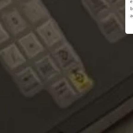
e
b
a