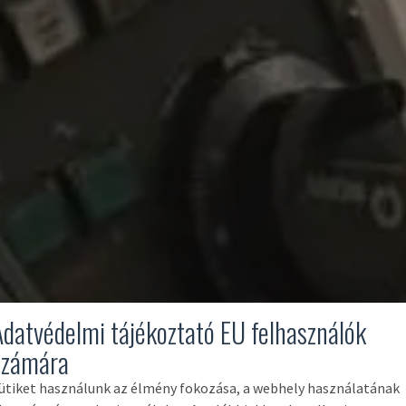
Adatvédelmi tájékoztató EU felhasználók
számára
ütiket használunk az élmény fokozása, a webhely használatának