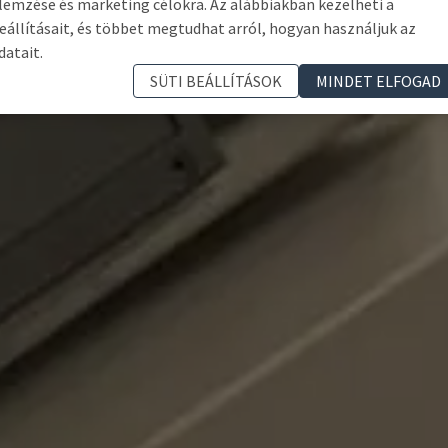
lemzése és marketing célokra. Az alábbiakban kezelheti a
eállításait, és többet megtudhat arról, hogyan használjuk az
datait.
SÜTI BEÁLLÍTÁSOK
MINDET ELFOGAD