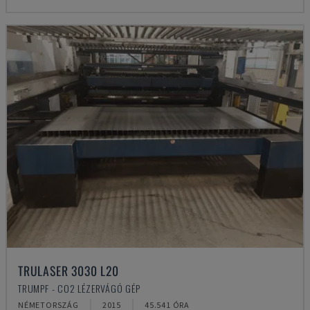
TRULASER 3030 L20
TRUMPF - CO2 LÉZERVÁGÓ GÉP
NÉMETORSZÁG
2015
45.541 ÓRA