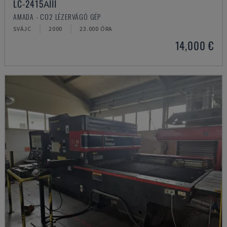
LC-2415ΑIII
AMADA - CO2 LÉZERVÁGÓ GÉP
SVÁJC
2000
23.000 ÓRA
14,000 €