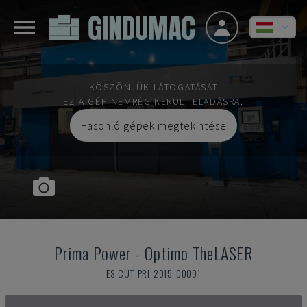
KÖSZÖNJÜK LÁTOGATÁSÁT
EZ A GÉP NEMRÉG KERÜLT ELADÁSRA.
Hasonló gépek megtekintése
Prima Power
-
Optimo TheLASER
ES-CUT-PRI-2015-00001