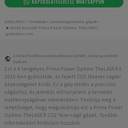
KAPCSOLATFELVÉTEL WHATSAPPON
GINDUMAC
Termékek
Lemezmegmunkáló gépek
➤ Eladó használt Prima Power Optimo TheLASER |
gindumac.com
A leírás fordítása automatikusan történt, mutassa eredeti
nyelven.
Ezt a 6 tengelyes Prima Power Optimo TheLASER-t
2015-ben gyártották, és fejlett CO2 lézeres vágási
képességeket kínál. Ez a gép ideális a precíziós
vágáshoz, és jelentős előnyt jelent a termelés
hatékonyságának növelésében. Fontolja meg a
lehetőséget, hogy megvásárolja ezt a Prima Power
Optimo TheLASER CO2 lézervágó gépet. További
információért forduljon hozzánk.