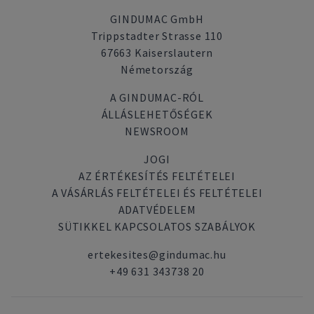
GINDUMAC GmbH
Trippstadter Strasse 110
67663 Kaiserslautern
Németország
A GINDUMAC-RÓL
ÁLLÁSLEHETŐSÉGEK
NEWSROOM
JOGI
AZ ÉRTÉKESÍTÉS FELTÉTELEI
A VÁSÁRLÁS FELTÉTELEI ÉS FELTÉTELEI
ADATVÉDELEM
SÜTIKKEL KAPCSOLATOS SZABÁLYOK
ertekesites@gindumac.hu
+49 631 343738 20