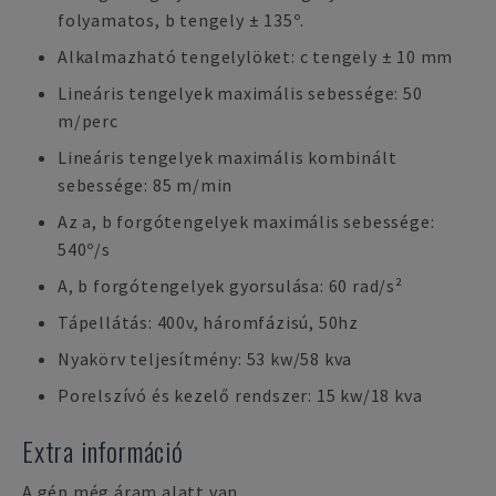
folyamatos, b tengely ± 135º.
Alkalmazható tengelylöket: c tengely ± 10 mm
Lineáris tengelyek maximális sebessége: 50
m/perc
Lineáris tengelyek maximális kombinált
sebessége: 85 m/min
Az a, b forgótengelyek maximális sebessége:
540º/s
A, b forgótengelyek gyorsulása: 60 rad/s²
Tápellátás: 400v, háromfázisú, 50hz
Nyakörv teljesítmény: 53 kw/58 kva
Porelszívó és kezelő rendszer: 15 kw/18 kva
Extra információ
A gép még áram alatt van