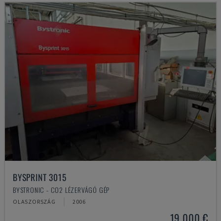
BYSPRINT 3015
BYSTRONIC - CO2 LÉZERVÁGÓ GÉP
OLASZORSZÁG
2006
19,000 €