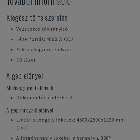
További információ
Kiegészítő felszerelés
Vezetékes távirányító
Lézerforrás: 4000 W CO2
Mikro adagoló rendszer
3D lézer
A gép előnyei
Minőségi gépi előnyök
Dokumentáció elérhető
A gép műszaki előnyei
Lineáris tengely löketek: 4500x2500x1020 mm
(xyz)
A forgótengely löketei: a tengely ± 360º