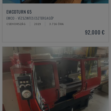
EMCOTURN 65
EMCO - VÍZSZINTES ESZTERGAGÉP
CSEHORSZÁG
2019
3.716 ÓRA
92,000 €