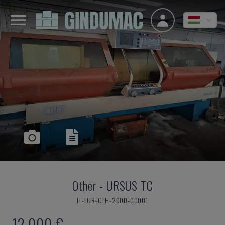
Other
-
URSUS TC
IT-TUR-OTH-2000-00001
12,000 €