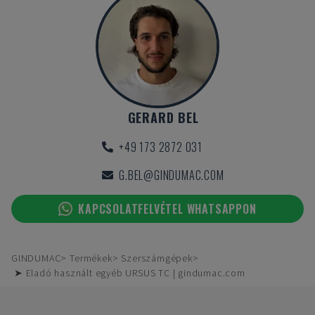
GERARD BEL
+49 173 2872 031
G.BEL@GINDUMAC.COM
KAPCSOLATFELVÉTEL WHATSAPPON
GINDUMAC
Termékek
Szerszámgépek
➤ Eladó használt egyéb URSUS TC | gindumac.com