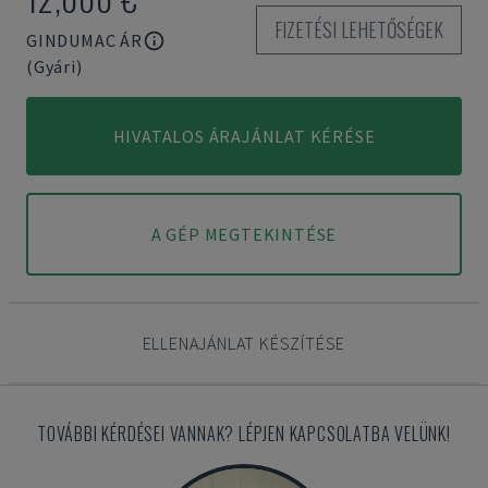
FIZETÉSI LEHETŐSÉGEK
GINDUMAC ÁR
(Gyári)
HIVATALOS ÁRAJÁNLAT KÉRÉSE
A GÉP MEGTEKINTÉSE
ELLENAJÁNLAT KÉSZÍTÉSE
TOVÁBBI KÉRDÉSEI VANNAK? LÉPJEN KAPCSOLATBA VELÜNK!