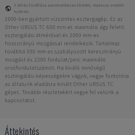
A leírás fordítása automatikusan történt, mutassa eredeti
nyelven.
2000-ben gyártott vízszintes esztergagép. Ez az
Other URSUS TC 600 mm-es maximális ágy feletti
esztergálási átmérővel és 2000 mm-es
hosszirányú mozgással rendelkezik. Tartalmaz
továbbá 300 mm-es szabályozott keresztirányú
mozgást és 2200 fordulat/perc maximális
orsófordulatszámot. Ha kiváló minőségű
esztergálási képességekre vágyik, vegye fontolóra
az általunk eladásra kínált Other URSUS TC
gépet. További részletekért vegye fel velünk a
kapcsolatot.
Áttekintés