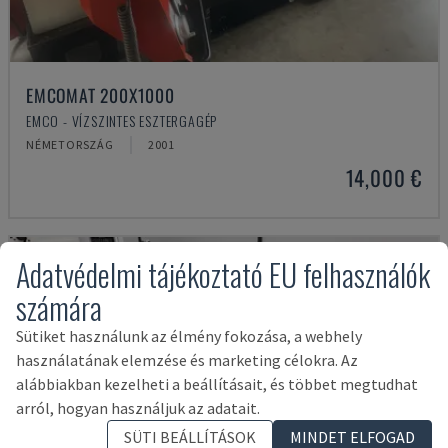
EMCOMAT 200X1000
EMCO - VÍZSZINTES ESZTERGAGÉP
NÉMETORSZÁG
2001
14,000 €
Adatvédelmi tájékoztató EU felhasználók
számára
Sütiket használunk az élmény fokozása, a webhely
használatának elemzése és marketing célokra. Az
alábbiakban kezelheti a beállításait, és többet megtudhat
arról, hogyan használjuk az adatait.
SÜTI BEÁLLÍTÁSOK
MINDET ELFOGAD