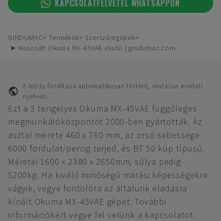
KAPCSOLATFELVÉTEL WHATSAPPON
GINDUMAC
Termékek
Szerszámgépek
➤ Használt Okuma MX-45VAE eladó | gindumac.com
A leírás fordítása automatikusan történt, mutassa eredeti
nyelven.
Ezt a 3 tengelyes Okuma MX-45VAE függőleges
megmunkálóközpontot 2000-ben gyártották. Az
asztal mérete 460 x 760 mm, az orsó sebessége
6000 fordulat/percig terjed, és BT 50 kúp típusú.
Méretei 1600 x 2380 x 2650mm, súlya pedig
5200kg. Ha kiváló minőségű marási képességekre
vágyik, vegye fontolóra az általunk eladásra
kínált Okuma MX-45VAE gépet. További
információkért vegye fel velünk a kapcsolatot.