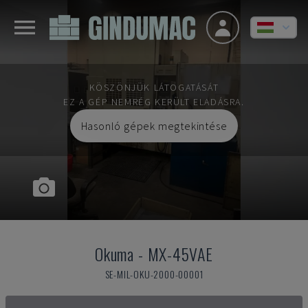
KÖSZÖNJÜK LÁTOGATÁSÁT
EZ A GÉP NEMRÉG KERÜLT ELADÁSRA.
Hasonló gépek megtekintése
Okuma
-
MX-45VAE
SE-MIL-OKU-2000-00001