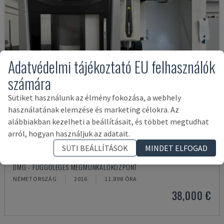
Adatvédelmi tájékoztató EU felhasználók
számára
Sütiket használunk az élmény fokozása, a webhely
használatának elemzése és marketing célokra. Az
alábbiakban kezelheti a beállításait, és többet megtudhat
arról, hogyan használjuk az adatait.
SÜTI BEÁLLÍTÁSOK
MINDET ELFOGAD
ECOMILL 800 V
DMG - FÜGGŐLEGES MEGMUNKÁLÓKÖZPONT
NÉMETORSZÁG
2016
11.898 ÓRA
38,000 €