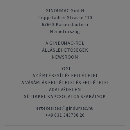
GINDUMAC GmbH
Trippstadter Strasse 110
67663 Kaiserslautern
Németország
A GINDUMAC-RÓL
ÁLLÁSLEHETŐSÉGEK
NEWSROOM
JOGI
AZ ÉRTÉKESÍTÉS FELTÉTELEI
A VÁSÁRLÁS FELTÉTELEI ÉS FELTÉTELEI
ADATVÉDELEM
SÜTIKKEL KAPCSOLATOS SZABÁLYOK
ertekesites@gindumac.hu
+49 631 343738 20