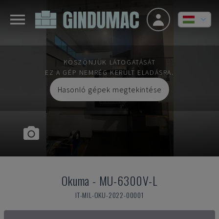
KÖSZÖNJÜK LÁTOGATÁSÁT
EZ A GÉP NEMRÉG KERÜLT ELADÁSRA.
Hasonló gépek megtekintése
Okuma
-
MU-6300V-L
IT-MIL-OKU-2022-00001