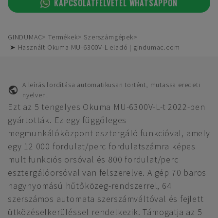
KAPCSOLATFELVÉTEL WHATSAPPON
GINDUMAC
Termékek
Szerszámgépek
➤ Használt Okuma MU-6300V-L eladó | gindumac.com
A leírás fordítása automatikusan történt, mutassa eredeti
nyelven.
Ezt az 5 tengelyes Okuma MU-6300V-L-t 2022-ben
gyártották. Ez egy függőleges
megmunkálóközpont esztergáló funkcióval, amely
egy 12 000 fordulat/perc fordulatszámra képes
multifunkciós orsóval és 800 fordulat/perc
esztergálóorsóval van felszerelve. A gép 70 baros
nagynyomású hűtőközeg-rendszerrel, 64
szerszámos automata szerszámváltóval és fejlett
ütközéselkerüléssel rendelkezik. Támogatja az 5