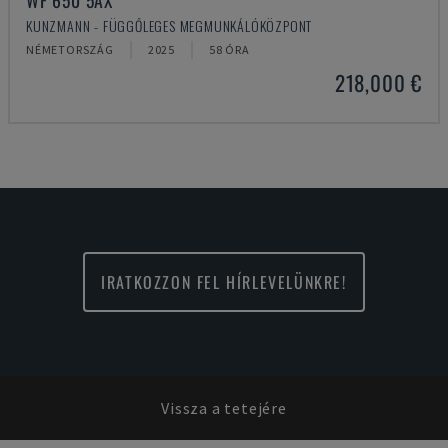
WF 650 5AX
KUNZMANN - FÜGGŐLEGES MEGMUNKÁLÓKÖZPONT
NÉMETORSZÁG
2025
58 ÓRA
218,000 €
IRATKOZZON FEL HÍRLEVELÜNKRE!
Vissza a tetejére