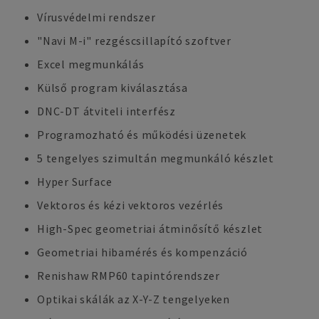
Vírusvédelmi rendszer
"Navi M-i" rezgéscsillapító szoftver
Excel megmunkálás
Külső program kiválasztása
DNC-DT átviteli interfész
Programozható és működési üzenetek
5 tengelyes szimultán megmunkáló készlet
Hyper Surface
Vektoros és kézi vektoros vezérlés
High-Spec geometriai átminősítő készlet
Geometriai hibamérés és kompenzáció
Renishaw RMP60 tapintórendszer
Optikai skálák az X-Y-Z tengelyeken