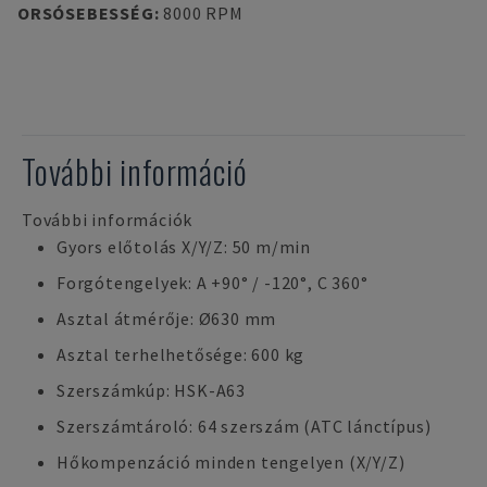
ORSÓSEBESSÉG
:
8000 RPM
További információ
További információk
Gyors előtolás X/Y/Z: 50 m/min
Forgótengelyek: A +90° / -120°, C 360°
Asztal átmérője: Ø630 mm
Asztal terhelhetősége: 600 kg
Szerszámkúp: HSK-A63
Szerszámtároló: 64 szerszám (ATC lánctípus)
Hőkompenzáció minden tengelyen (X/Y/Z)