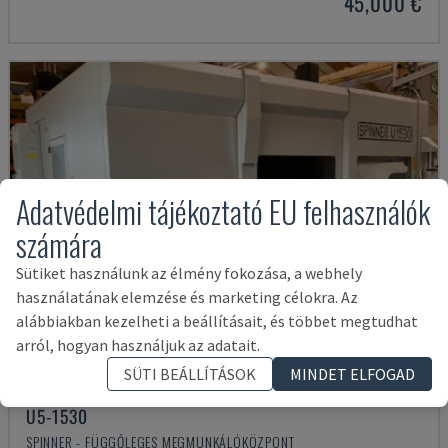
45,000 €
Adatvédelmi tájékoztató EU felhasználók
számára
Sütiket használunk az élmény fokozása, a webhely
használatának elemzése és marketing célokra. Az
alábbiakban kezelheti a beállításait, és többet megtudhat
arról, hogyan használjuk az adatait.
SÜTI BEÁLLÍTÁSOK
MINDET ELFOGAD
U5-1530
SPINNER - FÜGGŐLEGES MEGMUNKÁLÓKÖZPONT