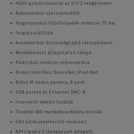
Hűtő golyóscsavarok az X/Y/Z tengelyeken
Automatikus szerszámváltó
Nagynyomású hűtőfolyadék-rendszer 70 bar
forgácsszállítók
Automatikus biztonsági ajtó reteszeléssel
Munkaterület állapotjelző lámpa
Palettázó rendszer előrendelése
Robot interfész DeviceNet/ProfiNet
Külső M-kódos parancs, 8 pont
USB portok és Ethernet DNC-B
Interaktív mérési funkció
További 400 munkakoordináta-eltolás
CAS (ütközéselkerülő rendszer)
API Library 2 (bekapcsolt állapot)