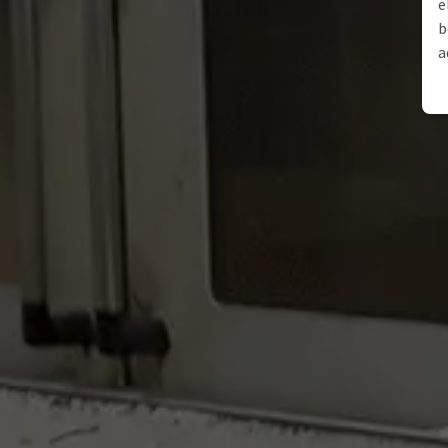
e
b
a