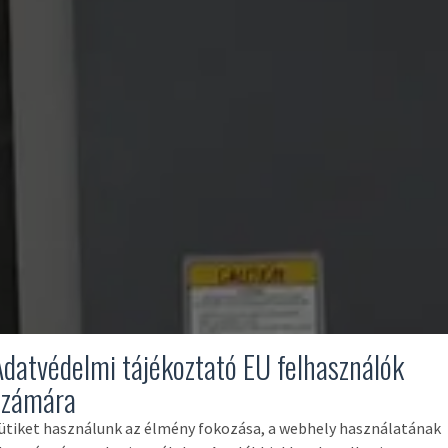
Adatvédelmi tájékoztató EU felhasználók
számára
ütiket használunk az élmény fokozása, a webhely használatának