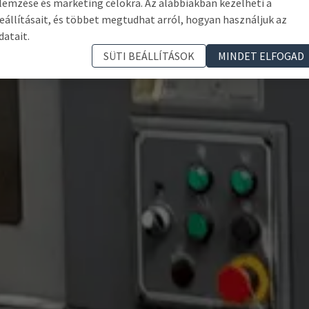
lemzése és marketing célokra. Az alábbiakban kezelheti a
eállításait, és többet megtudhat arról, hogyan használjuk az
datait.
SÜTI BEÁLLÍTÁSOK
MINDET ELFOGAD